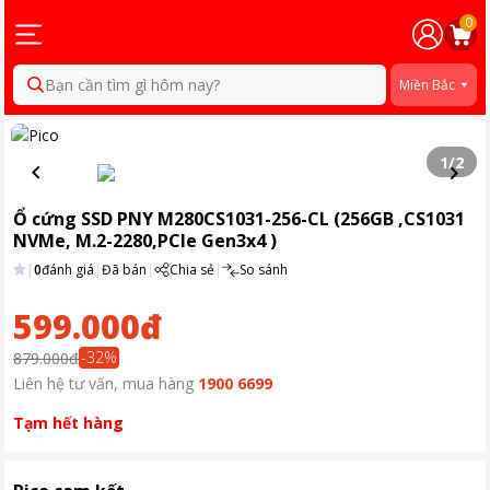
0
Bạn cần tìm gì hôm nay?
Miền Bắc
1
/
2
Ổ cứng SSD PNY M280CS1031-256-CL (256GB ,CS1031
NVMe, M.2-2280,PCIe Gen3x4 )
|
0
đánh giá
|
Đã bán
|
Chia sẻ
|
So sánh
599.000đ
-
32
%
879.000đ
Liên hệ tư vấn, mua hàng
1900 6699
Tạm hết hàng