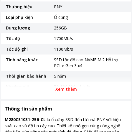
Thương hiệu
PNY
Loại phụ kiện
Ổ cứng
Dung lượng
256GB
Tốc độ
1700Mb/s
Tốc độ ghi
1100Mb/s
Tính năng khác
SSD tốc độ cao NVME M.2 Hỗ trợ
PCI-e Gen 3 x4
Thời gian bảo hành
5 năm
Khoảng giá
Từ 500.000 - 1 triệu
Xem thêm
Thông tin sản phẩm
M280CS1031-256-CL
là ổ cứng SSD đến từ nhà PNY với hiệu
suất cao và độ tin cậy cao. Thiết kế nhỏ gọn cùng công nghệ
tiên tiến giúp nâng cấp máy tính dễ dàng. PNY đã tạo ra sản