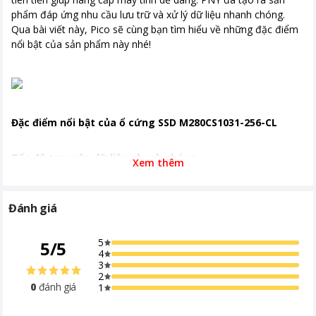
phẩm đáp ứng nhu cầu lưu trữ và xử lý dữ liệu nhanh chóng.
Qua bài viết này, Pico sẽ cùng bạn tìm hiểu về những đặc điểm
nổi bật của sản phẩm này nhé!
Đặc điểm nổi bật của ổ cứng SSD M280CS1031-256-CL
Tốc độ truy cập dữ liệu nhanh chóng
Xem thêm
M280CS1031-256-CL
sử dụng
công nghệ NVMe M.2 tiên
Đánh giá
tiến
. Đây là bước tiến quan trọng so với các ổ truyền thống.
Công nghệ này cho phép
truy cập dữ liệu nhanh hơn gấp
nhiều lần
, mang lại trải nghiệm máy tính mượt mà chưa từng
5
5
/
5
có.
4
3
2
0
đánh giá
1