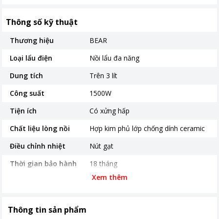
Thông số kỹ thuật
Thương hiệu
BEAR
Loại lẩu điện
Nồi lẩu đa năng
Dung tích
Trên 3 lít
Công suất
1500W
Tiện ích
Có xửng hấp
Chất liệu lòng nồi
Hợp kim phủ lớp chống dính ceramic
Điều chỉnh nhiệt
Nút gạt
Thời gian bảo hành
18 tháng
Xem thêm
Nơi sản xuất
Trung Quốc
Kích thước, khối lượng
355 x 311 x 223 mm Khối lượng 5kg
Thông tin sản phẩm
Khoảng giá
Từ 1 - 2 triệu