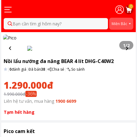
0
Bạn cần tìm gì hôm nay?
Miền Bắc
1
/
2
Nồi lẩu nướng đa năng BEAR 4 lít DHG-C40W2
|
0
đánh giá
|
Đã bán
38
|
Chia sẻ
|
So sánh
1.290.000đ
-
36
%
1.990.000đ
Liên hệ tư vấn, mua hàng
1900 6699
Tạm hết hàng
Pico cam kết