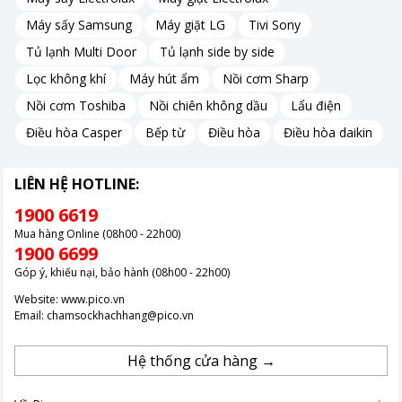
sử dụng, so với nhiều dòng nồi lẩu điện khác trên thị trường.
Máy sấy Samsung
Máy giặt LG
Tivi Sony
Tủ lạnh Multi Door
Tủ lạnh side by side
Lọc không khí
Máy hút ẩm
Nồi cơm Sharp
Nồi cơm Toshiba
Nồi chiên không dầu
Lẩu điện
Điều hòa Casper
Bếp từ
Điều hòa
Điều hòa daikin
LIÊN HỆ HOTLINE:
1900 6619
Mua hàng Online (08h00 - 22h00)
1900 6699
Góp ý, khiếu nại, bảo hành (08h00 - 22h00)
Website:
www.pico.vn
Email:
chamsockhachhang@pico.vn
Hệ thống cửa hàng →