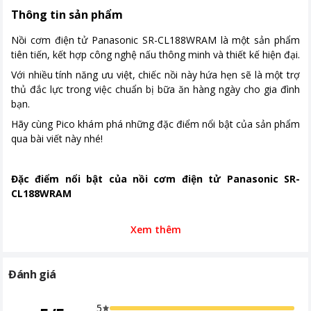
Tiếng Anh
Thông tin sản phẩm
Có màn hình hiển thị
Nồi cơm điện tử Panasonic SR-CL188WRAM là một sản phẩm
Kích thước, khối lượng
Ngang 24 cm - Cao 24.6 cm - Sâu
tiên tiến, kết hợp công nghệ nấu thông minh và thiết kế hiện đại.
35.7 cm - Nặng 3.8 kg
Với nhiều tính năng ưu việt, chiếc nồi này hứa hẹn sẽ là một trợ
thủ đắc lực trong việc chuẩn bị bữa ăn hàng ngày cho gia đình
Khoảng giá
Từ 2 - 5 triệu
bạn.
Hãy cùng Pico khám phá những đặc điểm nổi bật của sản phẩm
qua bài viết này nhé!
Đặc điểm nổi bật của nồi cơm điện tử Panasonic SR-
CL188WRAM
Thiết kế hiện đại
Xem thêm
Nồi cơm điện tử Panasonic SR-CL188WRAM được thiết kế với
Đánh giá
màu trắng hiện đại, phù hợp với mọi không gian bếp.
5