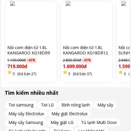
Nồi cơm điện tử 1.8L
Nồi cơm điện tử 1.8L
Nồi cơ
Nút nhấn có giao diện rõ ràng, giúp người dùng dễ dàng thao
KANGAROO KG18DR9
KANGAROO KG18DR12
SUNH
tác.
1.190.000đ
-
40
%
2.803.350đ
-
40
%
2.640.
Với dung tích 1.8 lít, nồi phù hợp cho gia đình từ 4-6 người, đáp
719.000đ
1.699.000đ
1.599
ứng nhu cầu nấu nướng hàng ngày.
5
(Đã bán 27)
5
(Đã bán 37)
5
(
Tìm kiếm nhiều nhất
Tivi samsung
Tivi LG
Bình nóng lạnh
Máy sấy
Máy sấy Electrolux
Máy giặt Electrolux
Máy sấy Samsung
Máy giặt LG
Tủ lạnh Multi Door