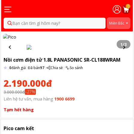
0
Bạn cần tìm gì hôm nay?
Miền Bắc
1
/
3
Nồi cơm điện tử 1.8L PANASONIC SR-CL188WRAM
|
0
đánh giá
|
Đã bán
97
|
Chia sẻ
|
So sánh
2.190.000đ
-
27
%
3.000.000đ
Liên hệ tư vấn, mua hàng
1900 6699
Tạm hết hàng
Pico cam kết