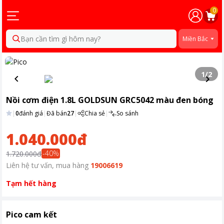
0
Bạn cần tìm gì hôm nay?
Miền Bắc
1
/
2
Nồi cơm điện 1.8L GOLDSUN GRC5042 màu đen bóng
|
0
đánh giá
|
Đã bán
27
|
Chia sẻ
|
So sánh
1.040.000đ
-
40
%
1.720.000đ
Liên hệ tư vấn, mua hàng
19006619
Tạm hết hàng
Pico cam kết