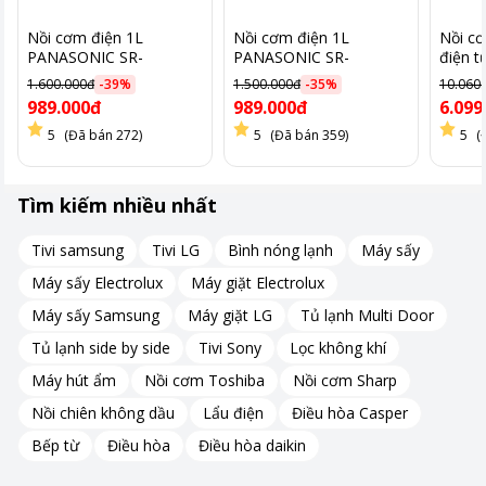
Nồi cơm điện 1L
Nồi cơm điện 1L
Nồi cơ
PANASONIC SR-
PANASONIC SR-
điện 
MVN10FRAX
MVN10LRAX
CRP-E
1.600.000đ
-
39
%
1.500.000đ
-
35
%
10.060
màu v
989.000đ
989.000đ
6.099
5
(Đã bán 272)
5
(Đã bán 359)
5
(
Tìm kiếm nhiều nhất
Tivi samsung
Tivi LG
Bình nóng lạnh
Máy sấy
Máy sấy Electrolux
Máy giặt Electrolux
Máy sấy Samsung
Máy giặt LG
Tủ lạnh Multi Door
Tủ lạnh side by side
Tivi Sony
Lọc không khí
Máy hút ẩm
Nồi cơm Toshiba
Nồi cơm Sharp
Nồi chiên không dầu
Lẩu điện
Điều hòa Casper
Dung tích 1,8 lít phù hợp 4 – 6 người ăn
Bếp từ
Điều hòa
Điều hòa daikin
Nồi cơm điện GOLDSUN GRC5042 có dung tích 1,8 lít, phù hợp