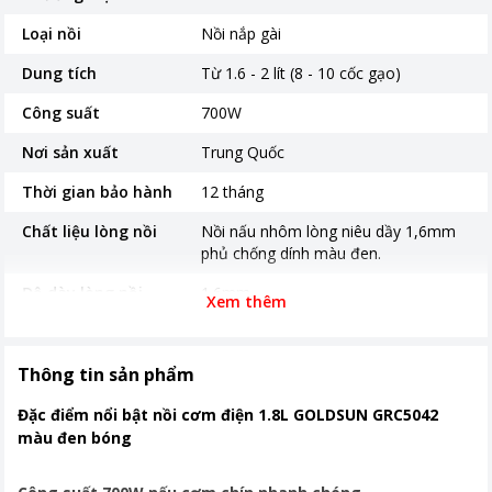
Loại nồi
Nồi nắp gài
Dung tích
Từ 1.6 - 2 lít (8 - 10 cốc gạo)
Công suất
700W
Nơi sản xuất
Trung Quốc
Thời gian bảo hành
12 tháng
Chất liệu lòng nồi
Nồi nấu nhôm lòng niêu dầy 1,6mm
phủ chống dính màu đen.
Độ dày lòng nồi
1.6mm
Xem thêm
Bảng điều khiển
Nút gạt
Chương trình nấu
Nấu cơm, giữ ấm
Thông tin sản phẩm
Kích thước, khối lượng
3,05kg
Đặc điểm nổi bật nồi cơm điện 1.8L GOLDSUN GRC5042
màu đen bóng
Khoảng giá
Từ 500.000 - 1 triệu