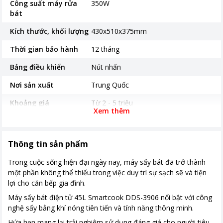
Công suất máy rửa
350W
bát
Kích thước, khối lượng
430x510x375mm
Thời gian bảo hành
12 tháng
Bảng điều khiển
Nút nhấn
Nơi sản xuất
Trung Quốc
Khoảng giá
Từ 2 - 5 triệu
Xem thêm
Thông tin sản phẩm
Trong cuộc sống hiện đại ngày nay, máy sấy bát đã trở thành
một phần không thể thiếu trong việc duy trì sự sạch sẽ và tiện
lợi cho căn bếp gia đình.
Máy sấy bát điện tử 45L Smartcook DDS-3906 nổi bật với công
nghệ sấy bằng khí nóng tiên tiến và tính năng thông minh.
Hứa hẹn mang lại trải nghiệm sử dụng đáng giá cho người tiêu