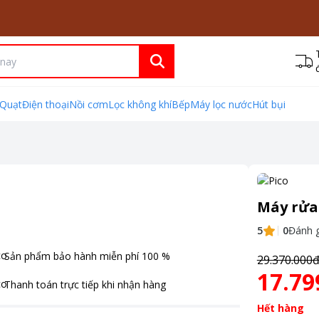
Quạt
Điện thoại
Nồi cơm
Lọc không khí
Bếp
Máy lọc nước
Hút bụi
Máy rửa
5
0
Đánh g
Sản phẩm bảo hành miễn phí
100
%
29.370.000
17.79
Thanh toán
trực tiếp khi nhận hàng
Hết hàng