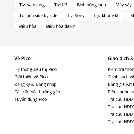
Tivi samsung
Tivi LG
Bình nóng lạnh
Máy sấy
Thay vì chỉ sấy ở một hướng, NaFRESH 360 tạo ra luồng k
Tủ lạnh side by side
Tivi Sony
Lọc không khí
M
Kết quả là các bát đĩa và đồ dùng được sấy khô một cách h
Điều hòa
Điều hòa daikin
Điều này giúp tiết kiệm thời gian và năng lượng trong quá t
Hiệu quả tiệt trùng gấp 3 lần với UV Led, Nano Silver
Về Pico
Giao dịch 
Máy rửa bát Nagakawa NK15D06M được trang bị công nghệ tiệ
Hệ thống siêu thị Pico
Kiểm tra thô
UV LED
: Ánh sáng UV LED có khả năng tiêu diệt vi khuẩn, v
Giới thiệu về Pico
Chính sách vậ
Nano Silver
: Nano Silver là một chất chống khuẩn tự nhiên
Đăng ký & Đăng nhập
Bảng giá vật 
Các câu hỏi thường gặp
Điều khoản s
Nước nóng
: Nước nóng được sử dụng để rửa bát đĩa có hiệu
Tuyển dụng Pico
Tra cứu HĐĐ
Tra cứu HĐĐT
Tra cứu HĐĐT
Tra cứu HĐĐT