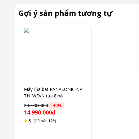
Gợi ý sản phẩm tương tự
Máy rửa bát PANASONIC NP-
TH1WEVN rửa 8 bộ
24.730.000đ
-
40
%
14.990.000đ
5
(Đã bán 128)