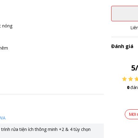
ớc nóng
Liê
Đánh giá
thêm
5
0
đán
Mới 
WA
trình rửa tiện ích thông minh +2 & 4 tùy chọn