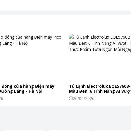
 đóng cửa hàng Điện máy
Tủ Lạnh Electrolux EQE5760B-
 Đường Láng - Hà Nội
Màu Đen: 6 Tính Năng AI Vượt
Khiến Thực Phẩm Tươi Ngon
26
26/06/2026
ủa các máy rửa bát Nagakawa.
oàn toàn bề mặt của các đồ dùng sau khi rửa.