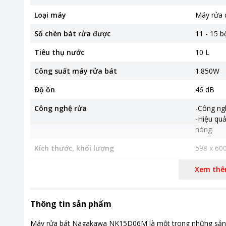
Loại máy
Máy rửa 
Số chén bát rửa được
11 - 15 b
Tiêu thụ nước
10 L
Công suất máy rửa bát
1.850W
Độ ồn
46 dB
Công nghệ rửa
-Công ng
-Hiệu quả
nóng
Kích thước, khối lượng
598 x 600
Chất liệu
Inox cao 
Xem th
Thời gian bảo hành
24 tháng
Thông tin sản phẩm
Nơi sản xuất
Malaysia
Khoảng giá
Từ 10 - 2
Máy rửa bát Nagakawa NK15D06M là một trong những sản phẩ