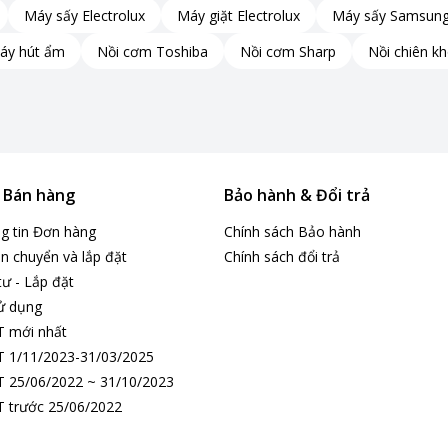
Máy sấy Electrolux
Máy giặt Electrolux
Máy sấy Samsun
hí nóng xoay quanh các đồ dùng bát đĩa, đảm bảo chúng khô nhanh c
áy hút ẩm
Nồi cơm Toshiba
Nồi cơm Sharp
Nồi chiên k
iệu quả mà không để lại dấu vết hoặc vết nước.
rình sử dụng máy rửa bát, đồng thời mang lại kết quả rửa và sấy hoàn
 & nước nóng
& Bán hàng
Bảo hành & Đổi trả
t trùng tiên tiến, bao gồm việc kết hợp ba phương pháp tiệt trùng m
ng tin Đơn hàng
Chính sách Bảo hành
i rút và các loại vi sinh vật có hại khác một cách hiệu quả mà không
n chuyển và lắp đặt
Chính sách đổi trả
 có khả năng tiêu diệt vi khuẩn và ngăn chặn sự phát triển của vi sin
tư - Lắp đặt
ử dụng
 suất cao hơn trong việc loại bỏ dầu mỡ, bã nhờn và các vết bẩn khó 
T mới nhất
 1/11/2023-31/03/2025
 25/06/2022 ~ 31/10/2023
 trước 25/06/2022