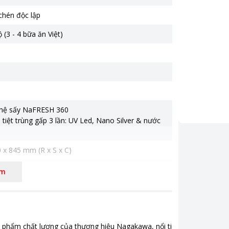
chén độc lập
ộ (3 - 4 bữa ăn Việt)
hệ sấy NaFRESH 360
 tiệt trùng gấp 3 lần: UV Led, Nano Silver & nước
 x 845 mm (R x S x C)
cấp tích hợp thép sơn chống gỉ đa lớp
êm
0 triệu
m chất lượng của thương hiệu Nagakawa, nổi tiếng với thiết kế thô