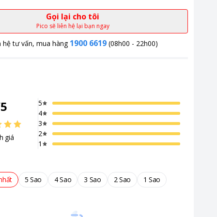
Gọi lại cho tôi
Pico sẽ liên hệ lại bạn ngay
1900 6619
n hệ tư vấn, mua hàng
(08h00 - 22h00)
/
5
5
4
3
2
h giá
1
nhất
5 Sao
4 Sao
3 Sao
2 Sao
1 Sao