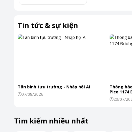
Tin tức & sự kiện
Tân binh tựu trường - Nhập hội AI
Thông báo
Pico 1174
07/08/2026
20/07/20
Công nghệ sấy dưỡng khí tươi NaFRESH 360
Tìm kiếm nhiều nhất
Công nghệ sấy NaFRESH 360 là một tính năng độc quyền c
Đặc điểm nổi bật của công nghệ này là khả năng sấy khô h