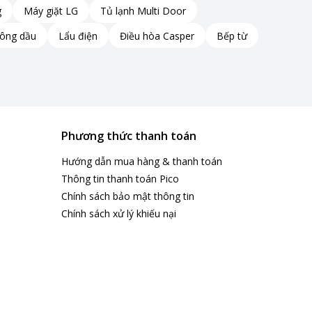
g
Máy giặt LG
Tủ lạnh Multi Door
hóng và hoàn toàn.
hông dầu
Lẩu điện
Điều hòa Casper
Bếp từ
 hảo.
Phương thức thanh toán
ạnh mẽ: UV LED, Nano Silver và nước nóng. Kết hợp này giúp tăng cườ
Hướng dẫn mua hàng & thanh toán
 cần sử dụng hóa chất. Điều này giúp bảo vệ sức khỏe của bạn và đảm b
Thông tin thanh toán Pico
h vật trong suốt quá trình sử dụng máy rửa bát. Lớp phủ Nano Silver 
Chính sách bảo mật thông tin
Chính sách xử lý khiếu nại
tẩy. Nhiệt độ cao cũng đóng vai trò quan trọng trong quá trình tiệt t