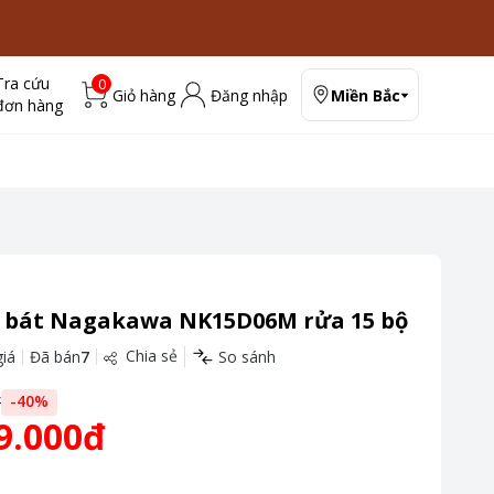
Tra cứu
0
Giỏ hàng
Đăng nhập
Miền Bắc
đơn hàng
 bát Nagakawa NK15D06M rửa 15 bộ
Chia sẻ
iá
Đã bán
7
So sánh
đ
-
40
%
9.000đ