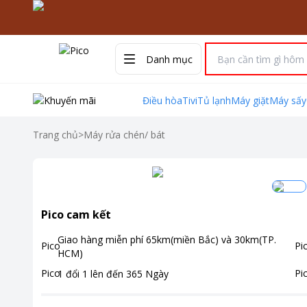
Danh mục
Điều hòa
Tivi
Tủ lạnh
Máy giặt
Máy sấy
Trang chủ
>
Máy rửa chén/ bát
Pico cam kết
Giao hàng miễn phí
65km(miền Bắc) và 30km(TP.
HCM)
1 đổi 1 lên đến
365
Ngày