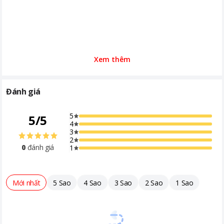
Xem thêm
Đánh giá
5
5
/
5
4
3
2
0
đánh giá
1
Mới nhất
5 Sao
4 Sao
3 Sao
2 Sao
1 Sao