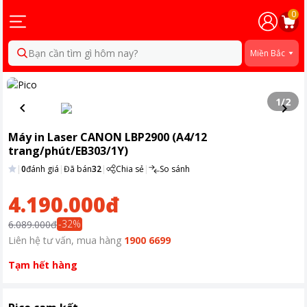
0
Bạn cần tìm gì hôm nay?
Miền Bắc
1
/
2
Máy in Laser CANON LBP2900 (A4/12
trang/phút/EB303/1Y)
|
0
đánh giá
|
Đã bán
32
|
Chia sẻ
|
So sánh
4.190.000đ
-
32
%
6.089.000đ
Liên hệ tư vấn, mua hàng
1900 6699
Tạm hết hàng