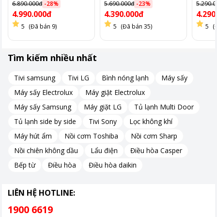
T6105ABG
T695ABG
T685
6.890.000đ
-
28
%
5.690.000đ
-
23
%
5.290.
4.990.000đ
4.390.000đ
4.290
5
(Đã bán 9)
5
(Đã bán 35)
5
(
Tìm kiếm nhiều nhất
Tivi samsung
Tivi LG
Bình nóng lạnh
Máy sấy
Máy sấy Electrolux
Máy giặt Electrolux
Máy sấy Samsung
Máy giặt LG
Tủ lạnh Multi Door
Tủ lạnh side by side
Tivi Sony
Lọc không khí
Máy hút ẩm
Nồi cơm Toshiba
Nồi cơm Sharp
Nồi chiên không dầu
Lẩu điện
Điều hòa Casper
Bếp từ
Điều hòa
Điều hòa daikin
LIÊN HỆ HOTLINE:
1900 6619