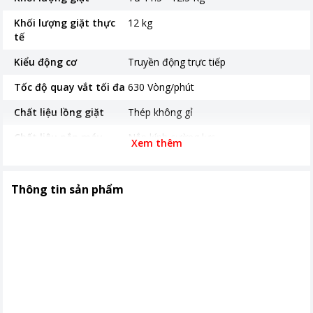
Khối lượng giặt thực
12 kg
tế
Kiểu động cơ
Truyền động trực tiếp
Tốc độ quay vắt tối đa
630 Vòng/phút
Chất liệu lồng giặt
Thép không gỉ
Chất liệu nắp máy
Nắp kính cường lực
Xem thêm
Năm ra mắt
2025
Thời gian bảo hành
24 tháng
Thông tin sản phẩm
Nơi sản xuất
Trung Quốc
Hiệu suất sử dụng điện
3.1 Wh/kg
Loại Inverter
DD Inverter
Kích thước, khối lượng
580*590*1007 (RxSxC) (mm)