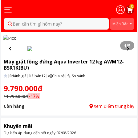
0
Bạn cần tìm gì hôm nay?
Miền Bắc
1
/
5
Máy giặt lồng đứng Aqua Inverter 12 kg AWM12-
BSR1K(BU)
|
0
đánh giá
|
Đã bán
12
|
Chia sẻ
|
So sánh
9.790.000đ
-
17
%
11.790.000đ
Còn hàng
Xem điểm trưng bày
Khuyến mãi
Dự kiến áp dụng đến hết ngày
07/08/2026