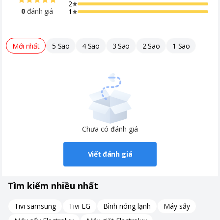
2
0
đánh giá
1
Mới nhất
5 Sao
4 Sao
3 Sao
2 Sao
1 Sao
Chưa có đánh giá
Viết đánh giá
Tìm kiếm nhiều nhất
Tivi samsung
Tivi LG
Bình nóng lạnh
Máy sấy