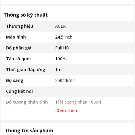
Thông số kỹ thuật
Thương hiệu
ACER
Màn hình
24.5 inch
Độ phân giải
Full HD
Tần số quét
100Hz
Thời gian đáp ứng
1ms
Độ sáng
250cd/m2
Cổng kết nối
Độ tương phản tĩnh
Tỉ lệ tương phản 1000:1
Xem thêm
Góc nhìn
Viewing Angle: 178°(H), 178°(V)
Thời gian bảo hành
36 tháng
Thông tin sản phẩm
Khoảng giá
Từ 2 - 5 triệu