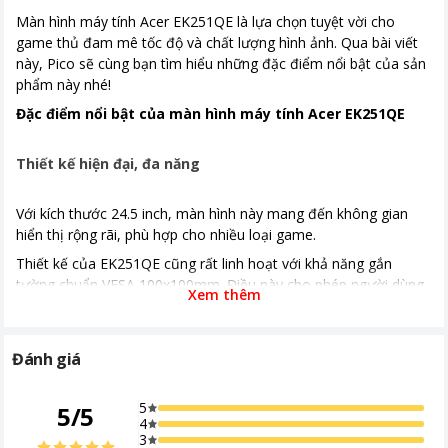
Màn hình máy tính Acer EK251QE là lựa chọn tuyệt vời cho
game thủ đam mê tốc độ và chất lượng hình ảnh. Qua bài viết
này, Pico sẽ cùng bạn tìm hiểu những đặc điểm nổi bật của sản
phẩm này nhé!
Đặc điểm nổi bật của màn hình máy tính Acer EK251QE
Thiết kế hiện đại, đa năng
Với kích thước 24.5 inch, màn hình này mang đến không gian
hiển thị rộng rãi, phù hợp cho nhiều loại game.
Thiết kế của EK251QE cũng rất linh hoạt với khả năng gắn
tường chuẩn VESA 100x100mm. Điều này cho phép người dùng
Xem thêm
tối ưu không gian làm việc hoặc chơi game của mình. Màn hình
này phù hợp cho cả nhu cầu gaming và làm việc thông thường.
Đánh giá
5
5
/
5
4
3