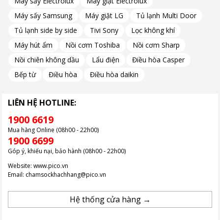
Máy sấy Electrolux
Máy giặt Electrolux
Máy sấy Samsung
Máy giặt LG
Tủ lạnh Multi Door
Tủ lạnh side by side
Tivi Sony
Lọc không khí
Máy hút ẩm
Nồi cơm Toshiba
Nồi cơm Sharp
Nồi chiên không dầu
Lẩu điện
Điều hòa Casper
Bếp từ
Điều hòa
Điều hòa daikin
LIÊN HỆ HOTLINE:
1900 6619
Mua hàng Online (08h00 - 22h00)
1900 6699
Góp ý, khiếu nại, bảo hành (08h00 - 22h00)
Website:
www.pico.vn
Email:
chamsockhachhang@pico.vn
Hệ thống cửa hàng →
Màn hình hiển thị thông minh