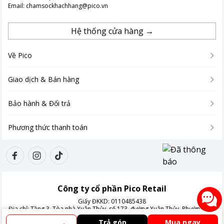
Email:
chamsockhachhang@pico.vn
Hệ thống cửa hàng →
Về Pico
Giao dịch & Bán hàng
Bảo hành & Đổi trả
Phương thức thanh toán
Công ty cổ phần Pico Retail
Giấy ĐKKD:
0110485438
Địa chỉ:
Tầng 3, Tòa nhà Xuân Thủy, số 173, đường Xuân Thủy, Phường Cầu
Giấy, Thành phố Hà Nội, Việt Nam
Trả góp
Mua ngay