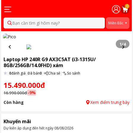
0
Bạn cần tìm gì hôm nay?
Miền Bắc
1
/
4
Laptop HP 240R G9 AX3C5AT (i3-1315U/
8GB/256GB/14.0FHD) xám
|
0
đánh giá
|
Đã bán
0
|
Chia sẻ
|
So sánh
15.490.000đ
-
9
%
16.990.000đ
Còn hàng
Xem điểm trưng bày
Khuyến mãi
Dự kiến áp dụng đến hết ngày
08/08/2026