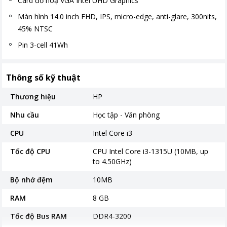
Card đồ hoạ VGA Intel UHD Graphics
Màn hình 14.0 inch FHD, IPS, micro-edge, anti-glare, 300nits,
45% NTSC
Pin 3-cell 41Wh
Thông số kỹ thuật
Thương hiệu
HP
Nhu cầu
Học tập - Văn phòng
CPU
Intel Core i3
Tốc độ CPU
CPU Intel Core i3-1315U (10MB, up
to 4.50GHz)
Bộ nhớ đệm
10MB
RAM
8 GB
Tốc độ Bus RAM
DDR4-3200