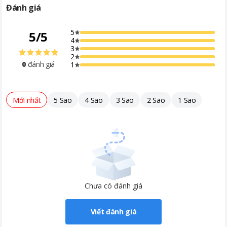
Đánh giá
PIn
3-cell 41Wh
Khoảng giá
Từ 10 - 20 triệu
5
5
/
5
4
3
2
0
đánh giá
1
Mới nhất
5 Sao
4 Sao
3 Sao
2 Sao
1 Sao
Chưa có đánh giá
Viết đánh giá