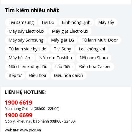
Tìm kiếm nhiều nhất
Tivi samsung
Tivi LG
Bình nóng lạnh
Máy sấy
Máy sấy Electrolux
Máy giặt Electrolux
Máy sấy Samsung
Máy giặt LG
Tủ lạnh Multi Door
Tủ lạnh side by side
Tivi Sony
Lọc không khí
Máy hút ẩm
Nồi cơm Toshiba
Nồi cơm Sharp
Nồi chiên không dầu
Lẩu điện
Điều hòa Casper
Bếp từ
Điều hòa
Điều hòa daikin
LIÊN HỆ HOTLINE:
1900 6619
Mua hàng Online (08h00 - 22h00)
1900 6699
Góp ý, khiếu nại, bảo hành (08h00 - 22h00)
Website:
www.pico.vn