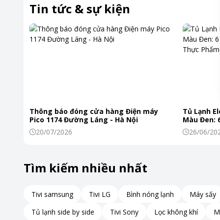
Tin tức & sự kiện
Cổng kết nối
Thời gian bảo hành
24 tháng
Nơi sản xuất
Trung Qu
Kích thước, khối lượng
35.4 x 25
Khối lượn
Hệ điều hành
Windows
PIn
90WHrs, 4
Thông báo đóng cửa hàng Điện máy
Tủ Lạnh El
Pico 1174 Đường Láng - Hà Nội
Màu Đen: 6
Khoảng giá
Trên 20 t
Khiến Thự
20/07/2026
26/06/20
Tìm kiếm nhiều nhất
Tivi samsung
Tivi LG
Bình nóng lạnh
Máy sấy
Tủ lạnh side by side
Tivi Sony
Lọc không khí
M