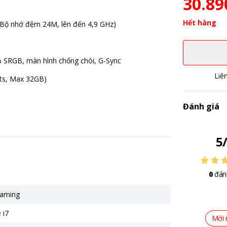
30.89
Hết hàng
 (Bộ nhớ đệm 24M, lên đến 4,9 GHz)
0% SRGB, màn hình chống chói, G-Sync
Liê
s, Max 32GB)
Đánh giá
5
0
đán
Gaming
 i7
Mới 