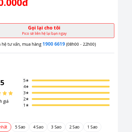
0.000đ
Gọi lại cho tôi
Pico sẽ liên hệ lại bạn ngay
1900 6619
n hệ tư vấn, mua hàng
(08h00 - 22h00)
/
5
5
4
3
2
h giá
1
nhất
5 Sao
4 Sao
3 Sao
2 Sao
1 Sao