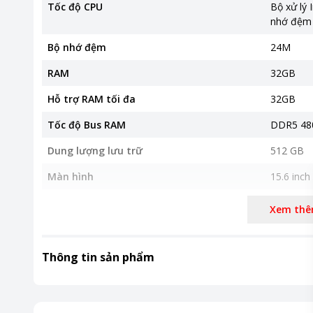
Tốc độ CPU
Bộ xử lý 
nhớ đệm 
Bộ nhớ đệm
24M
RAM
32GB
Hỗ trợ RAM tối đa
32GB
Tốc độ Bus RAM
DDR5 4
Dung lượng lưu trữ
512 GB
Màn hình
15.6 inch
Độ phân giải
Full HD
Xem th
Tần số quét
144 Hz
Công nghệ màn hình
15.6-inch
Thông tin sản phẩm
SRGB, mà
Đồ họa và Âm thanh
Card đồ