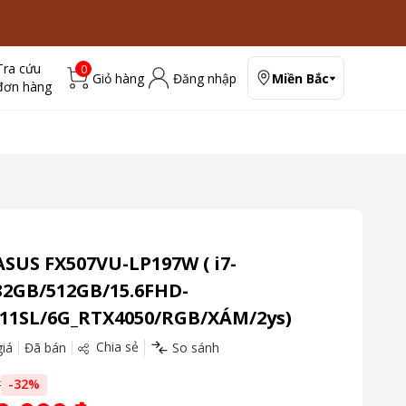
Tra cứu
0
Giỏ hàng
Đăng nhập
Miền Bắc
đơn hàng
SUS FX507VU-LP197W ( i7-
32GB/512GB/15.6FHD-
11SL/6G_RTX4050/RGB/XÁM/2ys)
Chia sẻ
iá
Đã bán
So sánh
đ
-
32
%