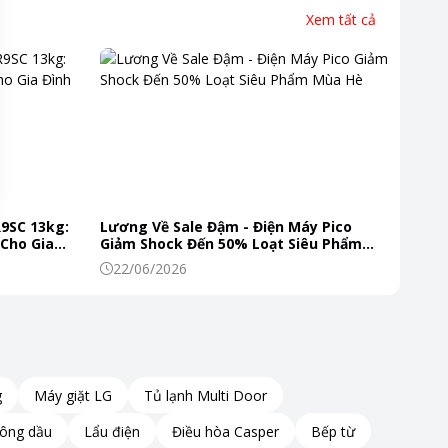
Xem tất cả
R9SC 13kg:
Lương Về Sale Đậm - Điện Máy Pico
 Cho Gia
Giảm Shock Đến 50% Loạt Siêu Phẩm
Mùa Hè
22/06/2026
g
Máy giặt LG
Tủ lạnh Multi Door
hông dầu
Lẩu điện
Điều hòa Casper
Bếp từ