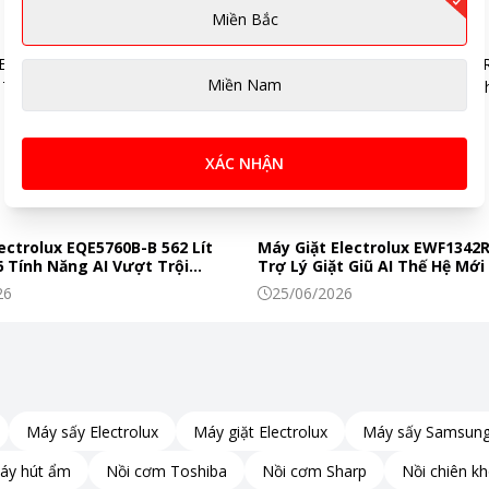
Miền Bắc
Miền Nam
ốc
.1 x 2.24 ~ 2.49 cm
g 2.20 kg
XÁC NHẬN
 11 Home
S1P, 4-cell Li-ion
ectrolux EQE5760B-B 562 Lít
Máy Giặt Electrolux EWF1342
 Tính Năng AI Vượt Trội
Trợ Lý Giặt Giũ AI Thế Hệ Mới
riệu
c Phẩm Tươi Ngon Mỗi Ngày
Đình Hiện Đại
26
25/06/2026
Máy sấy Electrolux
Máy giặt Electrolux
Máy sấy Samsun
áy hút ẩm
Nồi cơm Toshiba
Nồi cơm Sharp
Nồi chiên k