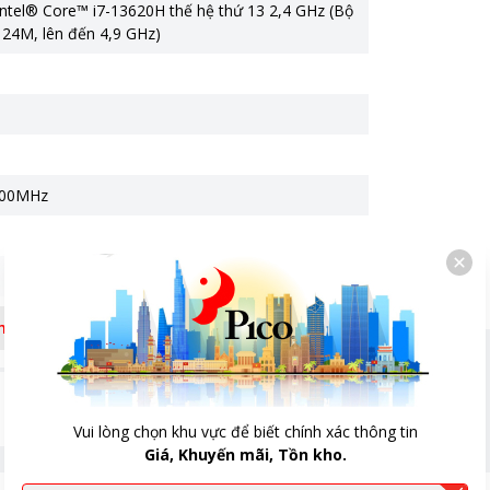
Intel® Core™ i7-13620H thế hệ thứ 13 2,4 GHz (Bộ
24M, lên đến 4,9 GHz)
800MHz
êm
 FHD (1920 x 1080) 16:9, 144Hz, 250nits, 100%
n hình chống chói, G-Sync
Vui lòng chọn khu vực để biết chính xác thông tin
Giá, Khuyến mãi, Tồn kho.
 họa NVIDIA® GeForce RTX™ 4050 6GB GDDR6