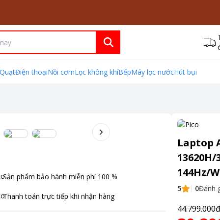
Quạt
Điện thoại
Nồi cơm
Lọc không khí
Bếp
Máy lọc nước
Hút bụi
Laptop A
13620H/
144Hz/W
Sản phẩm bảo hành miễn phí
100
%
5
0
Đánh g
Thanh toán
trực tiếp khi nhận hàng
44.799.000