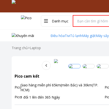
Danh mục
Điều hòa
Tivi
Tủ lạnh
Máy giặt
Máy sấy
Trang chủ
>
Laptop
Pico cam kết
Giao hàng miễn phí
65km(miền Bắc) và 30km(TP.
HCM)
1 đổi 1 lên đến
365
Ngày