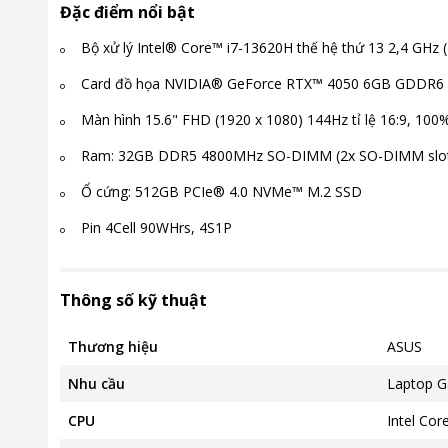
Đặc điểm nổi bật
Bộ xử lý Intel® Core™ i7-13620H thế hệ thứ 13 2,4 GHz
Card đồ họa NVIDIA® GeForce RTX™ 4050 6GB GDDR6
Màn hình 15.6" FHD (1920 x 1080) 144Hz tỉ lệ 16:9, 10
Ram: 32GB DDR5 4800MHz SO-DIMM (2x SO-DIMM slot
Ổ cứng: 512GB PCIe® 4.0 NVMe™ M.2 SSD
Pin 4Cell 90WHrs, 4S1P
Thông số kỹ thuật
Thương hiệu
ASUS
Nhu cầu
Laptop 
CPU
Intel Core