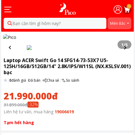
0
Bạn cần tìm gì hôm nay?
Miền Bắc
1
/
5
Laptop ACER Swift Go 14 SFG14-73-53X7 U5-
125H/16GB/512GB/14" 2.8K/IPS/W11SL (NX.KSLSV.001)
bạc
|
0
đánh giá
|
Đã bán
|
Chia sẻ
|
So sánh
21.990.000đ
-
32
%
31.899.000đ
Liên hệ tư vấn, mua hàng
19006619
Tạm hết hàng