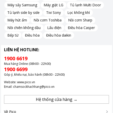
Máy sấy Samsung
Máy giặt LG
Tủ lạnh Multi Door
Tủ lạnh side by side
Tivi Sony
Lọc không khí
Máy hút ẩm
Nồi cơm Toshiba
Nồi cơm Sharp
Nồi chiên không dầu
Lẩu điện
Điều hòa Casper
Bếp từ
Điều hòa
Điều hòa daikin
Sức mạnh vượt trội với Intel Core Ultra
LIÊN HỆ HOTLINE:
Acer Swift Go AI SFG14-73-53X7 trang bị chip Intel Core Ultra 5
1900 6619
125H với 14 lõi và 18 luồng, đạt tốc độ tối đa 4.5 GHz.
Mua hàng Online (08h00 - 22h00)
Tích hợp GPU đồ họa Intel Arc và công nghệ AI, sản phẩm này
1900 6699
nâng cấp độ chi tiết hình ảnh và tối ưu hóa hiệu năng.
Góp ý, khiếu nại, bảo hành (08h00 - 22h00)
Tính năng AI Boost không chỉ đảm bảo hiệu suất vượt trội mà
Website:
www.pico.vn
còn tiết kiệm pin, mang đến trải nghiệm làm việc mượt mà và
Email:
chamsockhachhang@pico.vn
hiệu quả.
Hệ thống cửa hàng →
Tiên phong trong kỷ nguyên AI
Về Pico