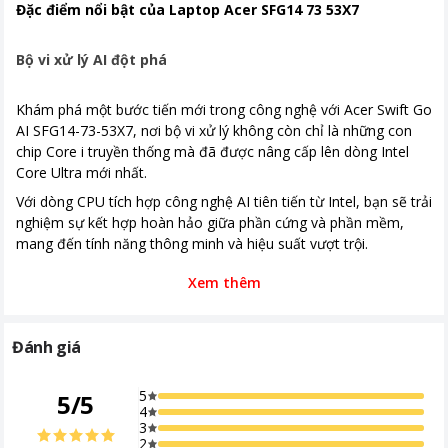
Đặc điểm nổi bật của Laptop Acer SFG14 73 53X7
Đồ họa và Âm thanh
Card đồ họa Intel Arc Graphics
Cổng kết nối
Bộ vi xử lý AI đột phá
Thời gian bảo hành
12 tháng
Khám phá một bước tiến mới trong công nghệ với Acer Swift Go
Kích thước, khối lượng
Dài 312.9 mm - Rộng 217.9 mm -
AI SFG14-73-53X7, nơi bộ vi xử lý không còn chỉ là những con
Dày 14.9 mm Khối lượng 1.32 kg
chip Core i truyền thống mà đã được nâng cấp lên dòng Intel
Core Ultra mới nhất.
Hệ điều hành
Windows 11 Home SL
Với dòng CPU tích hợp công nghệ AI tiên tiến từ Intel, bạn sẽ trải
PIn
4-cell Li-ion, 65 Wh
nghiệm sự kết hợp hoàn hảo giữa phần cứng và phần mềm,
mang đến tính năng thông minh và hiệu suất vượt trội.
Xem thêm
Đánh giá
5
5
/
5
4
3
2