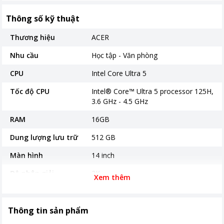
Thông số kỹ thuật
Thương hiệu
ACER
Nhu cầu
Học tập - Văn phòng
CPU
Intel Core Ultra 5
Tốc độ CPU
Intel® Core™ Ultra 5 processor 125H,
3.6 GHz - 4.5 GHz
RAM
16GB
Dung lượng lưu trữ
512 GB
Màn hình
14 inch
Độ phân giải
2K
Xem thêm
Công nghệ màn hình
- Màn hình 14"" 2.8K (2880x1800)
IPS, 100% sRGB, 400 nits - Acer
Thông tin sản phẩm
ComfyView