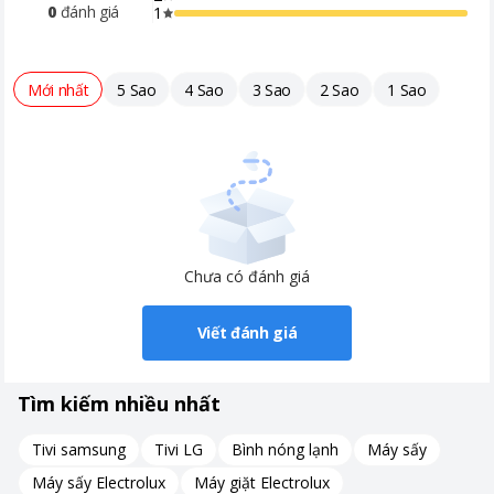
0
đánh giá
1
Mới nhất
5 Sao
4 Sao
3 Sao
2 Sao
1 Sao
Chưa có đánh giá
Viết đánh giá
Tìm kiếm nhiều nhất
Tivi samsung
Tivi LG
Bình nóng lạnh
Máy sấy
Máy sấy Electrolux
Máy giặt Electrolux