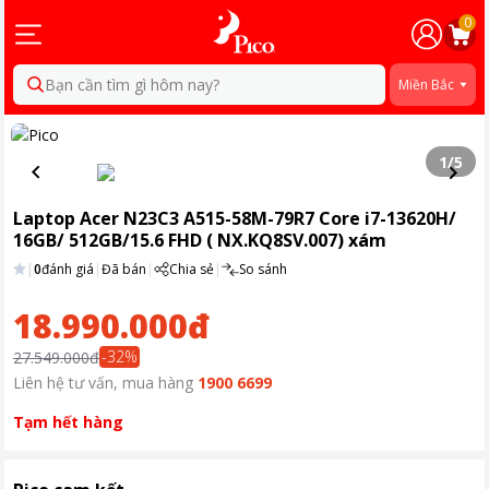
0
Bạn cần tìm gì hôm nay?
Miền Bắc
1
/
5
Laptop Acer N23C3 A515-58M-79R7 Core i7-13620H/
16GB/ 512GB/15.6 FHD ( NX.KQ8SV.007) xám
|
0
đánh giá
|
Đã bán
|
Chia sẻ
|
So sánh
18.990.000đ
-
32
%
27.549.000đ
Liên hệ tư vấn, mua hàng
1900 6699
Tạm hết hàng