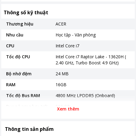
Thông số kỹ thuật
Thương hiệu
ACER
Nhu cầu
Học tập - Văn phòng
CPU
Intel Core i7
Tốc độ CPU
Intel Core i7 Raptor Lake - 13620H (
2.40 GHz, Turbo Boost 4.9 GHz)
Bộ nhớ đệm
24 MB
RAM
16GB
Tốc độ Bus RAM
4800 MHz LPDDR5 (Onboard)
Dung lượng lưu trữ
512 GB
Xem thêm
Màn hình
15.6 inch
Độ phân giải
Full HD
Thông tin sản phẩm