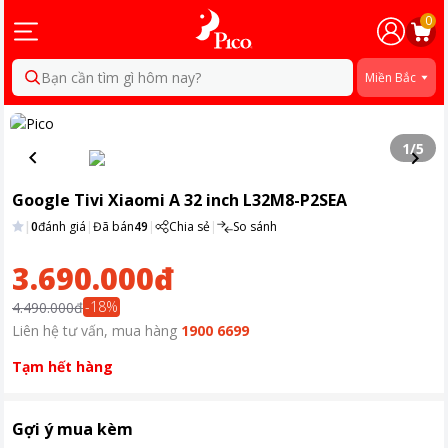
0
Bạn cần tìm gì hôm nay?
Miền Bắc
1
/
5
Google Tivi Xiaomi A 32 inch L32M8-P2SEA
|
0
đánh giá
|
Đã bán
49
|
Chia sẻ
|
So sánh
3.690.000đ
-
18
%
4.490.000đ
Liên hệ tư vấn, mua hàng
1900 6699
Tạm hết hàng
Gợi ý mua kèm