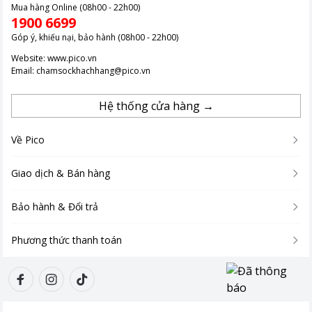
Mua hàng Online (08h00 - 22h00)
1900 6699
Góp ý, khiếu nại, bảo hành (08h00 - 22h00)
Công nghệ Dolby Vision nâng tầm trải nghiệm hình ảnh
Website:
www.pico.vn
Email:
chamsockhachhang@pico.vn
Dolby Vision là công nghệ xử lý hình ảnh cao cấp, tối ưu từng
khung hình với khả năng điều chỉnh độ sáng và màu sắc theo
Hệ thống cửa hàng →
từng cảnh.
Công nghệ này tăng cường độ tương phản động, giúp hiển thị
Về Pico
chi tiết trong cả vùng tối và sáng một cách rõ nét. Mang đến
hình ảnh với màu sắc chân thực và sống động hơn.
Giao dịch & Bán hàng
Bảo hành & Đổi trả
Phương thức thanh toán