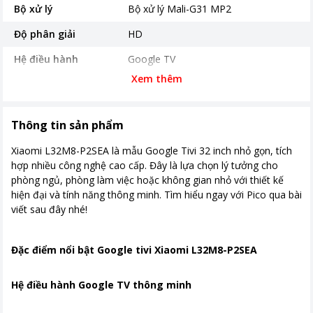
Bộ xử lý
Bộ xử lý Mali-G31 MP2
Độ phân giải
HD
Hệ điều hành
Google TV
Xem thêm
Năm ra mắt
2023
Tiện ích
Trợ lý ảo Google Assistant
Tìm kiếm giọng nói trên YouTube
Thông tin sản phẩm
bằng tiếng Việt
Xiaomi L32M8-P2SEA là mẫu Google Tivi 32 inch nhỏ gọn, tích
Ứng dụng phổ biến
YouTube Netflix Amazon Prime video
hợp nhiều công nghệ cao cấp. Đây là lựa chọn lý tưởng cho
phòng ngủ, phòng làm việc hoặc không gian nhỏ với thiết kế
Cổng kết nối
hiện đại và tính năng thông minh. Tìm hiểu ngay với Pico qua bài
viết sau đây nhé!
Kích thước có chân
Ngang 71.9 cm - Cao 46.7 cm - Dày
17 cm
Đặc điểm nổi bật Google tivi Xiaomi L32M8-P2SEA
Khối lượng có chân
4,8 Kg
Kích thước không chân
Ngang 71.9 cm - Cao 42.1 cm - Dày
Hệ điều hành Google TV thông minh
7.2 cm