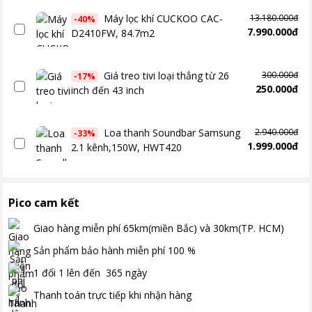
Máy lọc khí CUCKOO CAC-
13.180.000đ
-
40
%
7.990.000đ
D2410FW, 84.7m2
Giá treo tivi loại thẳng từ 26
300.000đ
-
17
%
250.000đ
inch đến 43 inch
Loa thanh Soundbar Samsung
2.940.000đ
-
33
%
1.999.000đ
2.1 kênh,150W, HWT420
Pico cam kết
Giao hàng miễn phí
65km(miền Bắc) và 30km(TP. HCM)
Sản phẩm bảo hành miễn phí
100
%
1 đổi 1 lên đến
365
ngày
Thanh toán
trực tiếp khi nhận hàng