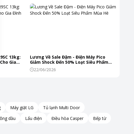
R9SC 13kg:
Lương Về Sale Đậm - Điện Máy Pico
 Cho Gia
Giảm Shock Đến 50% Loạt Siêu Phẩm
Mùa Hè
22/06/2026
g
Máy giặt LG
Tủ lạnh Multi Door
hông dầu
Lẩu điện
Điều hòa Casper
Bếp từ