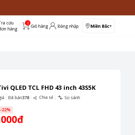
Tra cứu
0
Giỏ hàng
Đăng nhập
Miền Bắc
đơn hàng
ivi QLED TCL FHD 43 inch 43S5K
Chia sẻ
iá
Đã bán
378
So sánh
-
22
%
.000đ