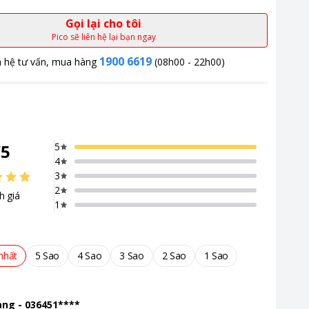
Gọi lại cho tôi
Pico sẽ liên hệ lại bạn ngay
1900 6619
n hệ tư vấn, mua hàng
(08h00 - 22h00)
/
5
5
4
3
2
h giá
1
nhất
5 Sao
4 Sao
3 Sao
2 Sao
1 Sao
ang
-
036451****