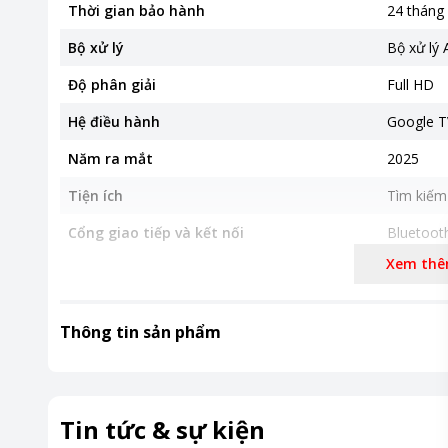
Thời gian bảo hành
24 tháng
Bộ xử lý
Bộ xử lý 
Độ phân giải
Full HD
Hệ điều hành
Google T
Năm ra mắt
2025
Tiện ích
Tìm kiếm 
Cổng giao tiếp và kết nối
Bluetooth
Xem th
Kích thước có chân
954*184
Khối lượng có chân
5.08 kg
Thông tin sản phẩm
Kích thước không chân
954*77*
Khối lượng không chân
5.02 kg
Công nghệ hình ảnh
-HDR10
Tin tức & sự kiện
-Quantu