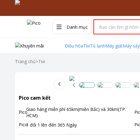
Danh mục
Điều hòa
Tivi
Tủ lạnh
Máy giặt
Máy sấy
Trang chủ
>
Tivi
Pico cam kết
Giao hàng miễn phí
65km(miền Bắc) và 30km(TP.
HCM)
1 đổi 1 lên đến
365
Ngày