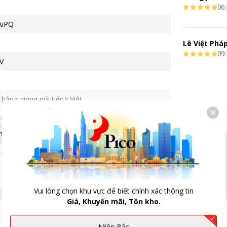
06:
AiPQ
Lê Việt Phá
09:
V
bằng giọng nói tiếng Việt
 5.0, WiFi 4, HDMI
êm
*602 mm (WxHxD)
554 mm (WxHxD)
Vui lòng chọn khu vực để biết chính xác thông tin
Giá, Khuyến mãi, Tồn kho.
m Dot
Miền Bắc