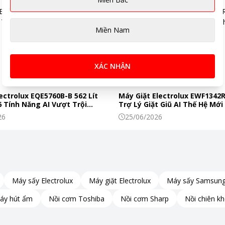
hệ giảm ánh sáng xanh, bảo vệ mắt Low Blue
uét thực 60 Hz
Miền Nam
udio
XÁC NHẬN
 triệu
ectrolux EQE5760B-B 562 Lít
Máy Giặt Electrolux EWF1342
 Tính Năng AI Vượt Trội
Trợ Lý Giặt Giũ AI Thế Hệ Mới
c Phẩm Tươi Ngon Mỗi Ngày
Đình Hiện Đại
26
25/06/2026
Máy sấy Electrolux
Máy giặt Electrolux
Máy sấy Samsun
áy hút ẩm
Nồi cơm Toshiba
Nồi cơm Sharp
Nồi chiên k