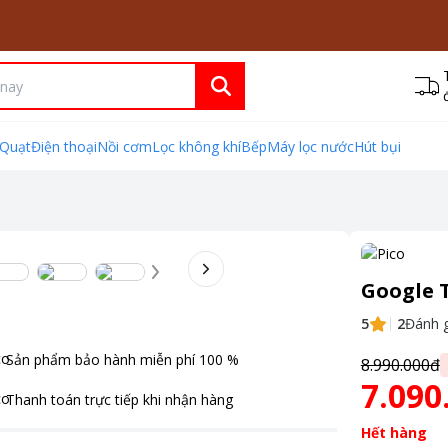
Quạt
Điện thoại
Nồi cơm
Lọc không khí
Bếp
Máy lọc nước
Hút bụi
Google T
5
2
Đánh g
Sản phẩm bảo hành miễn phí
100
%
8.990.000đ
7.090
Thanh toán
trực tiếp khi nhận hàng
Hết hàng