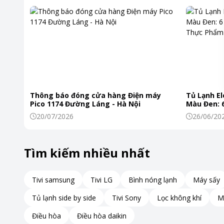
-Công ng
Light
-Tần số q
Công nghệ âm thanh
- Dolby A
Khoảng giá
Từ 5 - 10
Thông báo đóng cửa hàng Điện máy
Tủ Lạnh El
Pico 1174 Đường Láng - Hà Nội
Màu Đen: 6
Khiến Thự
20/07/2026
26/06/20
Tìm kiếm nhiều nhất
Tivi samsung
Tivi LG
Bình nóng lạnh
Máy sấy
Tủ lạnh side by side
Tivi Sony
Lọc không khí
M
Điều hòa
Điều hòa daikin