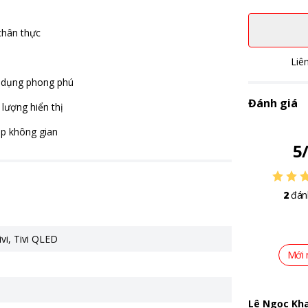
chân thực
Liê
g dụng phong phú
Đánh giá
 lượng hiển thị
ắp không gian
5
2
đán
vi
,
Tivi QLED
Mới 
Lê Ngọc Kh