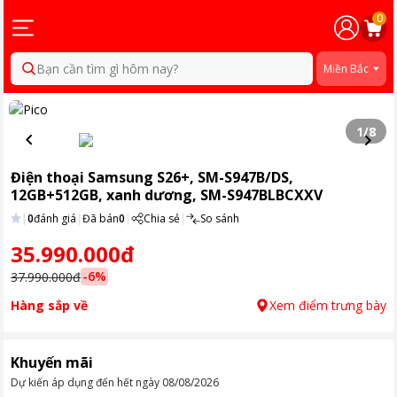
0
Bạn cần tìm gì hôm nay?
Miền Bắc
1
/
8
Điện thoại Samsung S26+, SM-S947B/DS,
12GB+512GB, xanh dương, SM-S947BLBCXXV
|
0
đánh giá
|
Đã bán
0
|
Chia sẻ
|
So sánh
35.990.000đ
-
6
%
37.990.000đ
Hàng sắp về
Xem điểm trưng bày
Khuyến mãi
Dự kiến áp dụng đến hết ngày
08/08/2026