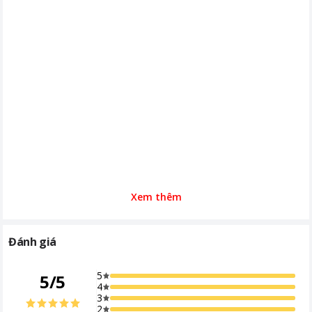
Camera sau
Camera siêu rộng 12MP Camera góc
rộng 50MP Camera Tele 10MP
Camera trước
12MP
Chip xử lý (CPU)
Snapdragon 8 Elite dành cho Galaxy
(3nm)
Pin & Sạc
Pin 4900 mAh Hỗ trợ sạc tối đa 45W
Sim & nghe gọi
2 nano SIM + Esim
Tính năng đặc biệt
Kháng nước, bụi
Hỗ trợ 5G
Xem thêm
Kết nối
Type C (chung cổng sạc/kết nối)
Thời gian bảo hành
12 tháng
Đánh giá
Năm ra mắt
2025
5
5
/
5
Kích thước, khối lượng
Dài 158.4mm - Ngang 75.8mm - Dày
4
3
7.3mm Khối lượng 190g
2