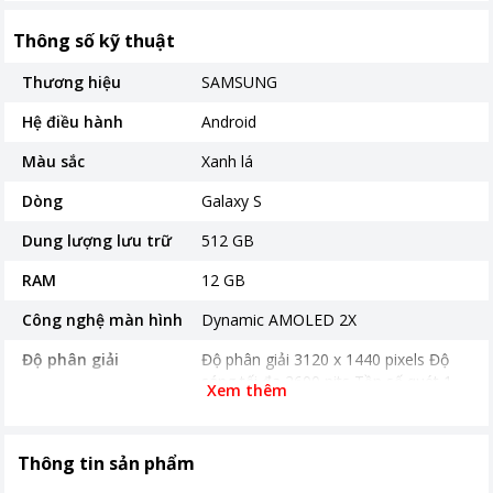
Thông số kỹ thuật
Thương hiệu
SAMSUNG
Hệ điều hành
Android
Màu sắc
Xanh lá
Dòng
Galaxy S
Dung lượng lưu trữ
512 GB
RAM
12 GB
Công nghệ màn hình
Dynamic AMOLED 2X
Độ phân giải
Độ phân giải 3120 x 1440 pixels Độ
sáng tối đa 2600 nits Tần số quét 1-
Xem thêm
120Hz
Màn hình rộng
6.7 inch
Thông tin sản phẩm
Mặt kính cảm ứng
Corning Gorilla Glass Victus2