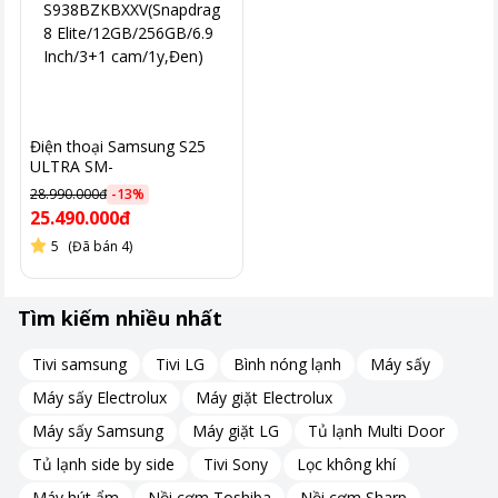
Điện thoại Samsung S25
ULTRA SM-
S938BZKBXXV(Snapdragon
28.990.000đ
-
13
%
8 Elite/12GB/256GB/6.9
25.490.000đ
Inch/3+1 cam/1y,Đen)
5
(Đã bán 4)
Tìm kiếm nhiều nhất
Tivi samsung
Tivi LG
Bình nóng lạnh
Máy sấy
Máy sấy Electrolux
Máy giặt Electrolux
Máy sấy Samsung
Máy giặt LG
Tủ lạnh Multi Door
Tủ lạnh side by side
Tivi Sony
Lọc không khí
Máy hút ẩm
Nồi cơm Toshiba
Nồi cơm Sharp