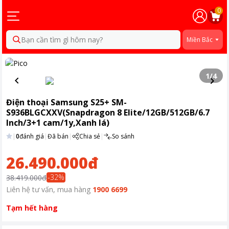
0
Bạn cần tìm gì hôm nay?
Miền Bắc
1
/
4
Điện thoại Samsung S25+ SM-
S936BLGCXXV(Snapdragon 8 Elite/12GB/512GB/6.7
Inch/3+1 cam/1y,Xanh lá)
|
0
đánh giá
|
Đã bán
|
Chia sẻ
|
So sánh
26.490.000đ
-
32
%
38.419.000đ
Liên hệ tư vấn, mua hàng
1900 6699
Tạm hết hàng