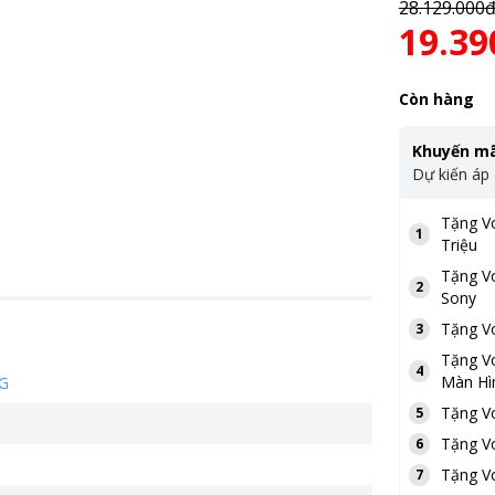
28.129.000
19.39
Còn hàng
Khuyến mã
Dự kiến áp
Tặng
V
1
Triệu
Tặng
V
2
Sony
Tặng
V
3
Tặng
V
4
Màn Hì
G
Tặng
V
5
Tặng
V
6
Tặng
V
7