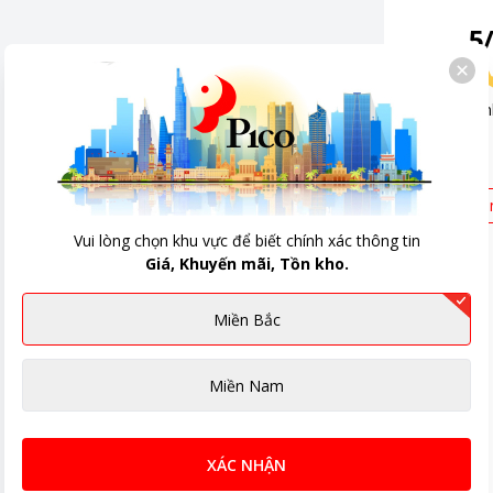
ng Pin 4000 mAh
5
c tối đa 25W
IM + Esim
0
đán
ớc, bụi
,
Hỗ trợ 5G
,
Bảo mật vân tay
hung cổng sạc/kết nối)
Mới 
Vui lòng chọn khu vực để biết chính xác thông tin
Giá, Khuyến mãi, Tồn kho.
9mm - Ngang 70.5mm - Dày 7.2mm
ng 162g
Miền Bắc
riệu
Miền Nam
XÁC NHẬN