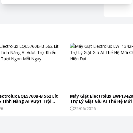
ectrolux EQE5760B-B 562 Lít
Máy Giặt Electrolux EWF1342
 Tính Năng AI Vượt Trội
Trợ Lý Giặt Giũ AI Thế Hệ Mới
c Phẩm Tươi Ngon Mỗi Ngày
Đình Hiện Đại
26
25/06/2026