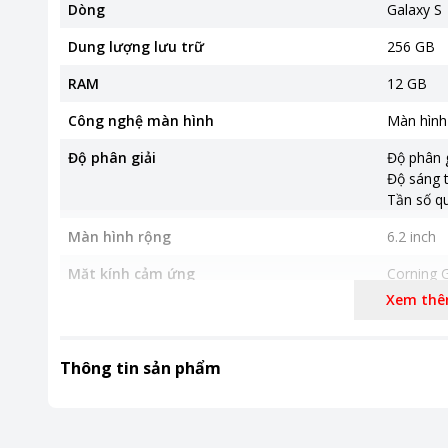
Dòng
Galaxy S
Dung lượng lưu trữ
256 GB
RAM
12 GB
Công nghệ màn hình
Màn hìn
Độ phân giải
Độ phân g
Độ sáng t
Tần số q
Màn hình rộng
6.2 inch
Mặt kính cảm ứng
Corning G
Xem th
Camera sau
Camera s
Camera 
Camera 
Thông tin sản phẩm
Camera trước
12MP
Chip xử lý (CPU)
Snapdrag