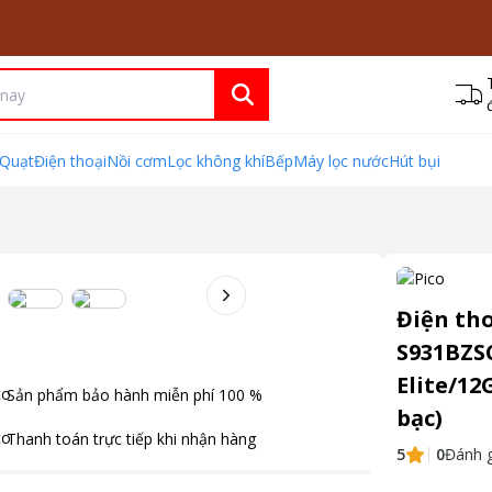
Quạt
Điện thoại
Nồi cơm
Lọc không khí
Bếp
Máy lọc nước
Hút bụi
Điện th
S931BZS
Elite/12
Sản phẩm bảo hành miễn phí
100
%
bạc)
Thanh toán
trực tiếp khi nhận hàng
5
0
Đánh g