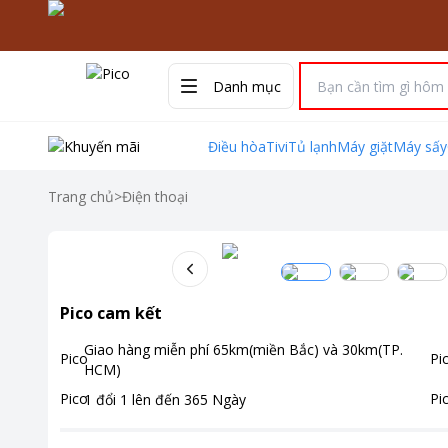
Danh mục
Điều hòa
Tivi
Tủ lạnh
Máy giặt
Máy sấy
Trang chủ
>
Điện thoại
Pico cam kết
Giao hàng miễn phí
65km(miền Bắc) và 30km(TP.
HCM)
1 đổi 1 lên đến
365
Ngày