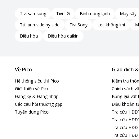
Tivi samsung
Tivi LG
Bình nóng lạnh
Máy sấy
Tủ lạnh side by side
Tivi Sony
Lọc không khí
M
Điều hòa
Điều hòa daikin
Về Pico
Giao dịch 
Hệ thống siêu thị Pico
Kiểm tra thô
Giới thiệu về Pico
Chính sách vậ
Đăng ký & Đăng nhập
Bảng giá vật 
Các câu hỏi thường gặp
Điều khoản s
Tuyển dụng Pico
Tra cứu HĐĐ
Tra cứu HĐĐT
Tra cứu HĐĐT
Tra cứu HĐĐT