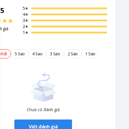
/
5
5
4
3
2
h giá
1
nhất
5 Sao
4 Sao
3 Sao
2 Sao
1 Sao
Chưa có đánh giá
Viết đánh giá