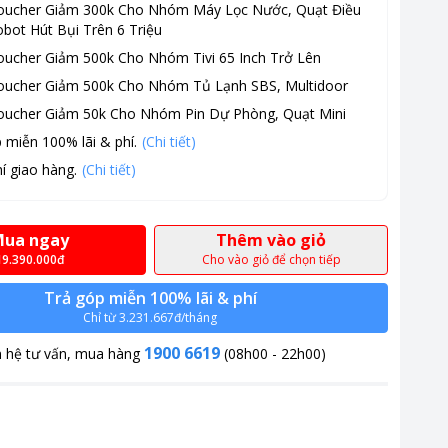
oucher Giảm 300k Cho Nhóm Máy Lọc Nước, Quạt Điều
bot Hút Bụi Trên 6 Triệu
oucher Giảm 500k Cho Nhóm Tivi 65 Inch Trở Lên
oucher Giảm 500k Cho Nhóm Tủ Lạnh SBS, Multidoor
oucher Giảm 50k Cho Nhóm Pin Dự Phòng, Quạt Mini
 miễn 100% lãi & phí.
(Chi tiết)
í giao hàng.
(Chi tiết)
ua ngay
Thêm vào giỏ
19.390.000đ
Cho vào giỏ để chọn tiếp
Trả góp miễn 100% lãi & phí
Chỉ từ 3.231.667đ/tháng
1900 6619
n hệ tư vấn, mua hàng
(08h00 - 22h00)