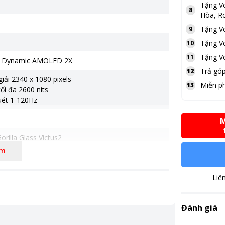
Tặng
V
8
Hòa, Ro
Tặng
V
9
Tặng
V
10
Tặng
V
11
h Dynamic AMOLED 2X
Trả góp
12
iải 2340 x 1080 pixels
Miễn ph
13
ối đa 2600 nits
uét 1-120Hz
M
orilla Glass Victus2
êm
iêu rộng 12MP
góc rộng 50MP
Tele 10MP
Liê
Đánh giá
on 8 Elite dành cho Galaxy (3nm)