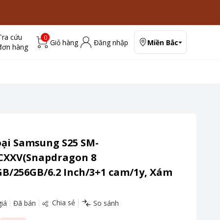
Tra cứu
0
Giỏ hàng
Đăng nhập
Miền Bắc
đơn hàng
oại Samsung S25 SM-
CXXV(Snapdragon 8
GB/256GB/6.2 Inch/3+1 cam/1y, Xám
Chia sẻ
iá
Đã bán
So sánh