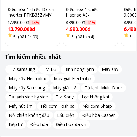
Điều hòa 1 chiều Daikin
Điều hòa 1 chiều
Điều h
inverter FTKB35ZVMV
Hisense AS-
9.000
12.000BTU
10CR4RYDDJ02
17.990.000đ
-
24
%
8.390.000đ
-
41
%
8.990.
9.000BTU
13.790.000đ
4.990.000đ
6.490
5
(Đã bán 99)
5
(Đã bán 4)
5
(
Tìm kiếm nhiều nhất
Tivi samsung
Tivi LG
Bình nóng lạnh
Máy sấy
Máy sấy Electrolux
Máy giặt Electrolux
Máy sấy Samsung
Máy giặt LG
Tủ lạnh Multi Door
Tủ lạnh side by side
Tivi Sony
Lọc không khí
Máy hút ẩm
Nồi cơm Toshiba
Nồi cơm Sharp
Nồi chiên không dầu
Lẩu điện
Điều hòa Casper
Bếp từ
Điều hòa
Điều hòa daikin