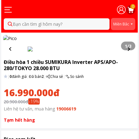
0
Bạn cần tìm gì hôm nay?
Miền Bắc
1
/
3
Điều hòa 1 chiều SUMIKURA Inverter APS/APO-
280/TOKYO 28.000 BTU
|
0
đánh giá
|
Đã bán
2
|
Chia sẻ
|
So sánh
16.990.000đ
-
19
%
20.900.000đ
Liên hệ tư vấn, mua hàng
19006619
Tạm hết hàng