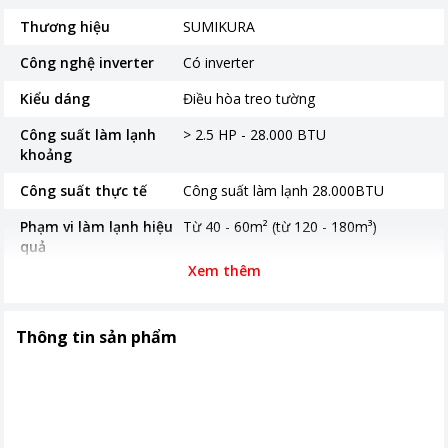
Thương hiệu
SUMIKURA
Công nghệ inverter
Có inverter
Kiểu dáng
Điều hòa treo tường
Công suất làm lạnh
> 2.5 HP - 28.000 BTU
khoảng
Công suất thực tế
Công suất làm lạnh 28.000BTU
Phạm vi làm lạnh hiệu
Từ 40 - 60m² (từ 120 - 180m³)
quả
Xem thêm
Độ ồn trung bình
Độ ồn dàn lạnh 38/34/30 dB Độ ồn
dàn nóng 50 dB
Thông tin sản phẩm
Loại Gas
R32
Nơi sản xuất
Malaysia
Thời gian bảo hành
24 tháng
Công nghệ tiết kiệm
Công nghệ Inverter