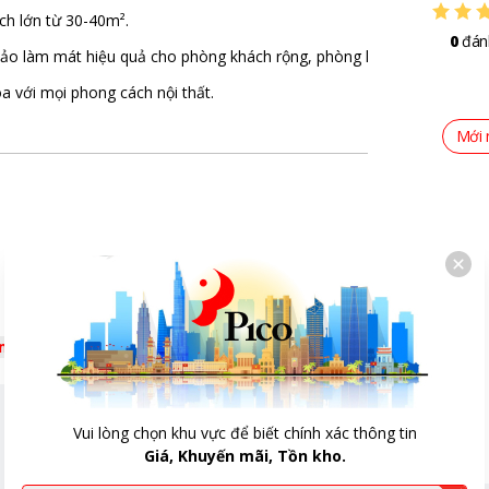
ch lớn từ 30-40m².
 cm - Cao 67.3 cm - Dày 32.6 cm
0
đán
ảo làm mát hiệu quả cho phòng khách rộng, phòng họp, showroom h
g 51.8 kg
òa với mọi phong cách nội thất.
0 triệu
Mới 
gủ đêm tránh buốt
,
Tự khởi động lại khi có điện
,
g tự làm sạch
,
Chức năng tự chẩn đoán lỗi
êm
Vui lòng chọn khu vực để biết chính xác thông tin
Giá, Khuyến mãi, Tồn kho.