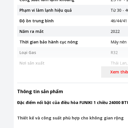
Phạm vi làm lạnh hiệu quả
Từ 30 - 
Độ ồn trung bình
46/44/41
Năm ra mắt
2022
Thời gian bảo hành cục nóng
Máy nén 
Loại Gas
R32
Nơi sản xuất
Thái Lan
Xem th
Thời gian bảo hành
24 tháng
Chất liệu dàn tản nhiệt
Ống dẫn 
phủ lớp G
Thông tin sản phẩm
Lọc bụi, kháng khuẩn, khử mùi
Lưới lọc
Đặc điểm nổi bật của điều hòa FUNIKI 1 chiều 24000 
Chế độ gió
Điều khiể
Thiết kế và công suất phù hợp cho không gian rộng
Kích thước - Khối lượng dàn lạnh
Dài 104 
Khối lượn