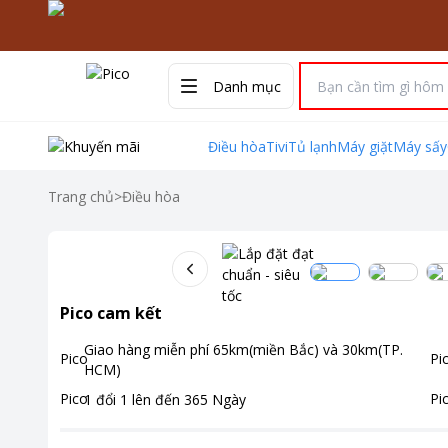
Danh mục
Điều hòa
Tivi
Tủ lạnh
Máy giặt
Máy sấy
Trang chủ
>
Điều hòa
Pico cam kết
Giao hàng miễn phí
65km(miền Bắc) và 30km(TP.
HCM)
1 đổi 1 lên đến
365
Ngày