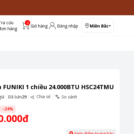
Tra cứu
0
Giỏ hàng
Đăng nhập
Miền Bắc
đơn hàng
a FUNIKI 1 chiều 24.000BTU HSC24TMU
Chia sẻ
iá
Đã bán
29
So sánh
đ
-
24
%
0.000đ
Xem điểm trưng bày