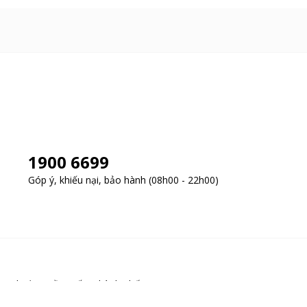
1900 6699
Góp ý, khiếu nại, bảo hành (08h00 - 22h00)
y, Phường Cầu Giấy, Thành phố