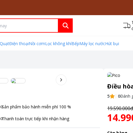
Quạt
Điện thoại
Nồi cơm
Lọc không khí
Bếp
Máy lọc nước
Hút bụi
Điều hò
5
0
Đánh g
Sản phẩm bảo hành miễn phí
100
%
19.590.000
14.99
Thanh toán
trực tiếp khi nhận hàng
Còn hàng