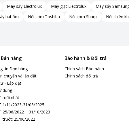
Máy sấy Electrolux
Máy giặt Electrolux
Máy sấy Samsun
áy hút ẩm
Nồi cơm Toshiba
Nồi cơm Sharp
Nồi chiên k
& Bán hàng
Bảo hành & Đổi trả
ng tin Đơn hàng
Chính sách Bảo hành
mới
n chuyển và lắp đặt
Chính sách đổi trả
tư - Lắp đặt
hông khí tiên tiến.
ử dụng
 còn có khả năng kháng khuẩn và khử mùi vượt trội.
T mới nhất
g lành, có lợi cho sức khỏe.
 1/11/2023-31/03/2025
 25/06/2022 ~ 31/10/2023
 trước 25/06/2022