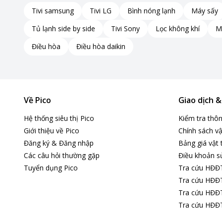
Tivi samsung
Tivi LG
Bình nóng lạnh
Máy sấy
Tủ lạnh side by side
Tivi Sony
Lọc không khí
M
Điều hòa
Điều hòa daikin
Về Pico
Giao dịch 
Hệ thống siêu thị Pico
Kiểm tra thô
Bảo vệ sức khỏe với công nghệ lọc không khí thế hệ 
Giới thiệu về Pico
Chính sách vậ
Đăng ký & Đăng nhập
Bảng giá vật 
HSC24TMU được trang bị lưới lọc Nano Ag - công nghệ lọc k
Các câu hỏi thường gặp
Điều khoản s
Lưới lọc này không chỉ loại bỏ hiệu quả các hạt bụi mịn mà
Tuyển dụng Pico
Tra cứu HĐĐ
Nhờ đó, người dùng luôn được tận hưởng bầu không khí tron
Tra cứu HĐĐT
Tra cứu HĐĐT
Tra cứu HĐĐT