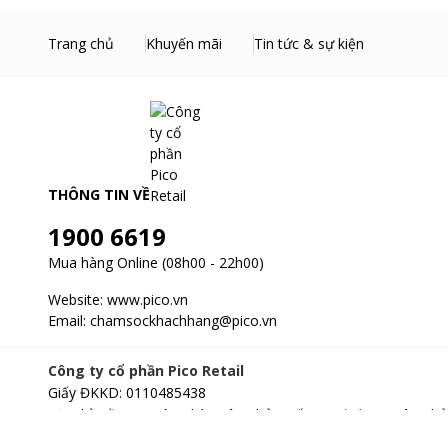
Trang chủ
Khuyến mãi
Tin tức & sự kiện
THÔNG TIN VỀ
1900 6619
Mua hàng Online (08h00 - 22h00)
Website:
www.pico.vn
Email:
chamsockhachhang@pico.vn
Công ty cổ phần Pico Retail
Giấy ĐKKD
:
0110485438
Địa chỉ
:
Tầng 3, Tòa nhà Xuân Thủy, số 173, đường Xuân Thủ
Hà Nội, Việt Nam