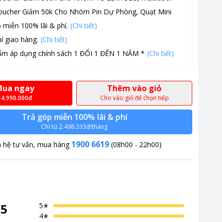
oucher Giảm 50k Cho Nhóm Pin Dự Phòng, Quạt Mini
 miễn 100% lãi & phí.
(Chi tiết)
í giao hàng.
(Chi tiết)
ẩm áp dụng chính sách 1 ĐỔI 1 ĐẾN 1 NĂM *
(Chi tiết)
ua ngay
Thêm vào giỏ
14.990.000đ
Cho vào giỏ để chọn tiếp
Trả góp miễn 100% lãi & phí
Chỉ từ 2.498.333đ/tháng
1900 6619
n hệ tư vấn, mua hàng
(08h00 - 22h00)
/
5
5
4