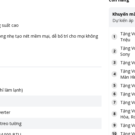
Khuyến mã
Dự kiến áp
 suất cao
Tặng
V
ong nhẹ tạo nét mềm mại, dễ bố trí cho mọi không
1
Triệu
Tặng
V
2
Sony
Tặng
V
3
Tặng
V
4
Màn Hì
Tặng
V
5
chỉ làm lạnh)
Tặng
V
6
Tặng
V
7
Tặng
V
verter
8
Hòa, Ro
 treo tường
Tặng
V
9
Tặng
V
10
 24.000 BTU