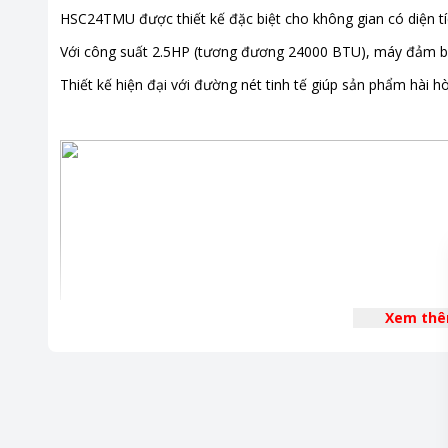
HSC24TMU được thiết kế đặc biệt cho không gian có diện tí
Kích thước - Khối lượng dàn nóng
Dài 95.5
Với công suất 2.5HP (tương đương 24000 BTU), máy đảm b
Khối lượn
Thiết kế hiện đại với đường nét tinh tế giúp sản phẩm hài h
Khoảng giá
Từ 10 - 2
Tiện ích
Chế độ n
Chức năn
Xem th