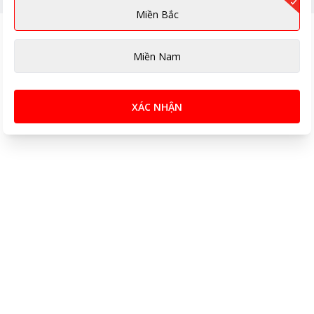
Miền Bắc
Miền Nam
XÁC NHẬN
rbo. Khi kích hoạt chế độ này, máy sẽ vận hành ở công suất tối đa,
 cả chiều dọc và ngang bằng tay, đảm bảo không khí mát được phân 