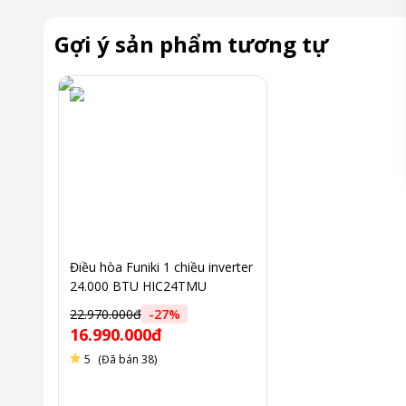
Gợi ý sản phẩm tương tự
Điều hòa Funiki 1 chiều inverter
24.000 BTU HIC24TMU
Công nghệ làm mát tiên tiến đem lại hiệu quả tối ưu
22.970.000đ
-
27
%
16.990.000đ
Điểm nổi bật của HSC24TMU là công nghệ làm lạnh nhanh Tu
5
(Đã bán 38)
phòng xuống mức cài đặt mong muốn.
Hệ thống cánh đảo gió linh hoạt cho phép điều chỉnh theo