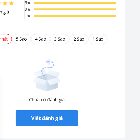
3
2
h giá
1
ay không gian kinh doanh.
nhất
5 Sao
4 Sao
3 Sao
2 Sao
1 Sao
Chưa có đánh giá
Viết đánh giá