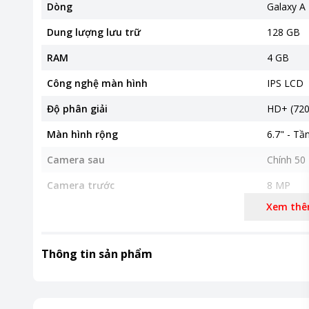
Dòng
Galaxy A
Dung lượng lưu trữ
128 GB
RAM
4 GB
Công nghệ màn hình
IPS LCD
Độ phân giải
HD+ (720 
Màn hình rộng
6.7" - Tầ
Camera sau
Chính 50
Camera trước
8 MP
Xem th
Chip xử lý (CPU)
MediaTek
Tốc độ CPU
2 nhân 2
Thông tin sản phẩm
Pin & Sạc
Dung lượ
Sim & nghe gọi
Nano SI