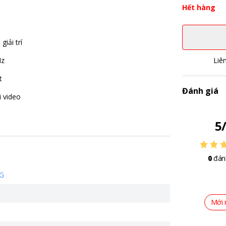
Hết hàng
iải trí
Hz
Liê
t
Đánh giá
i video
5
0
đán
G
Mới 