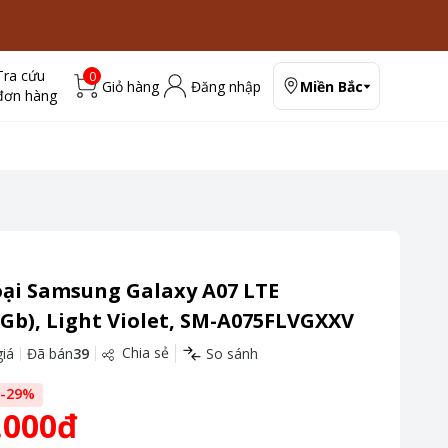
Tra cứu
0
Giỏ hàng
Đăng nhập
Miền Bắc
đơn hàng
oại Samsung Galaxy A07 LTE
Gb), Light Violet, SM-A075FLVGXXV
Chia sẻ
iá
Đã bán
39
So sánh
-
29
%
.000đ