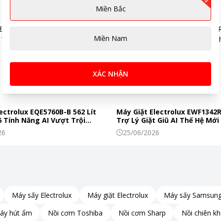
ớc, bụi
,
Bảo mật vân tay
Miền Bắc
, Wi-Fi 5, Bluetooth 5.3
e-C, Jack tai nghe 3.5 mm
Miền Nam
XÁC NHẬN
4 mm - Ngang 77.4 mm - Dày 7.6 mm - Nặng 184 g
ectrolux EQE5760B-B 562 Lít
Máy Giặt Electrolux EWF1342
 Tính Năng AI Vượt Trội
Trợ Lý Giặt Giũ AI Thế Hệ Mới
riệu
c Phẩm Tươi Ngon Mỗi Ngày
Đình Hiện Đại
26
25/06/2026
Máy sấy Electrolux
Máy giặt Electrolux
Máy sấy Samsun
áy hút ẩm
Nồi cơm Toshiba
Nồi cơm Sharp
Nồi chiên k