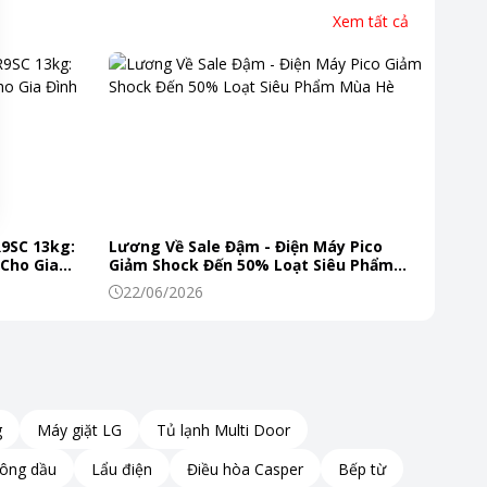
Xem tất cả
R9SC 13kg:
Lương Về Sale Đậm - Điện Máy Pico
 Cho Gia
Giảm Shock Đến 50% Loạt Siêu Phẩm
Mùa Hè
22/06/2026
g
Máy giặt LG
Tủ lạnh Multi Door
hông dầu
Lẩu điện
Điều hòa Casper
Bếp từ