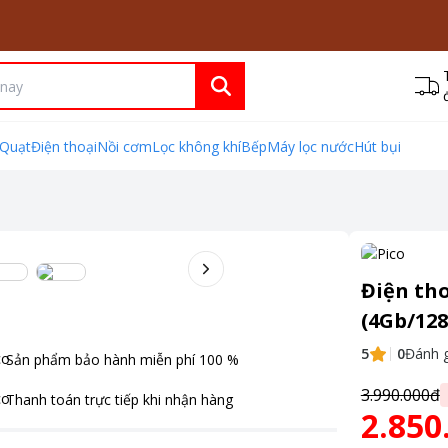
Quạt
Điện thoại
Nồi cơm
Lọc không khí
Bếp
Máy lọc nước
Hút bụi
Điện th
(4Gb/128
5
0
Đánh g
Sản phẩm bảo hành miễn phí
100
%
3.990.000đ
Thanh toán
trực tiếp khi nhận hàng
2.850