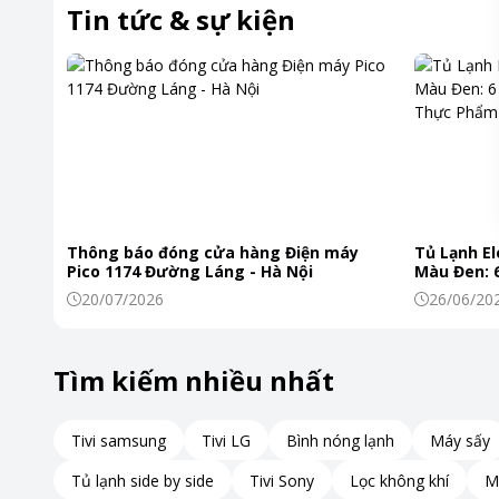
Tính năng đặc biệt
Kháng nư
Tin tức & sự kiện
Kết nối
Hỗ trợ 4G
Cổng Typ
Thời gian bảo hành
12 tháng
Năm ra mắt
2025
Nơi sản xuất
Việt Nam
Kích thước, khối lượng
Dài 167.
Thông báo đóng cửa hàng Điện máy
Tủ Lạnh El
Pico 1174 Đường Láng - Hà Nội
Màu Đen: 6
Khoảng giá
Từ 2 - 5 t
Khiến Thự
20/07/2026
26/06/20
Tìm kiếm nhiều nhất
Tivi samsung
Tivi LG
Bình nóng lạnh
Máy sấy
Tủ lạnh side by side
Tivi Sony
Lọc không khí
M