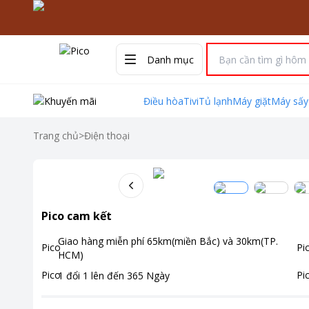
Danh mục
Điều hòa
Tivi
Tủ lạnh
Máy giặt
Máy sấy
Trang chủ
>
Điện thoại
Pico cam kết
Giao hàng miễn phí
65km(miền Bắc) và 30km(TP.
HCM)
1 đổi 1 lên đến
365
Ngày