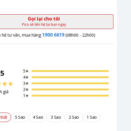
Gọi lại cho tôi
Pico sẽ liên hệ lại bạn ngay
1900 6619
n hệ tư vấn, mua hàng
(08h00 - 22h00)
/
5
5
4
3
2
h giá
1
nhất
5 Sao
4 Sao
3 Sao
2 Sao
1 Sao