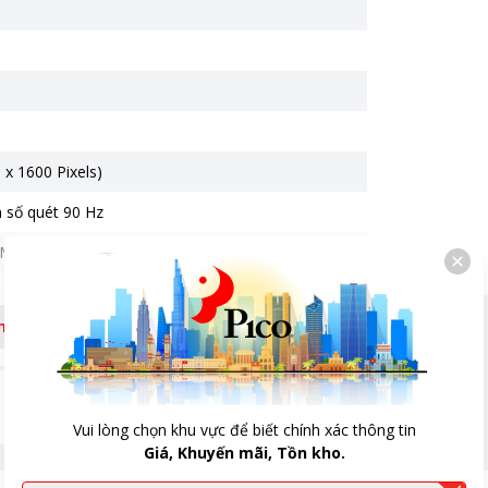
x 1600 Pixels)
n số quét 90 Hz
 MP & Phụ 2 MP
êm
 Helio G99
.2 GHz & 6 nhân 2.0 GHz
ng Pin 5000 mAh
Vui lòng chọn khu vực để biết chính xác thông tin
Giá, Khuyến mãi, Tồn kho.
M