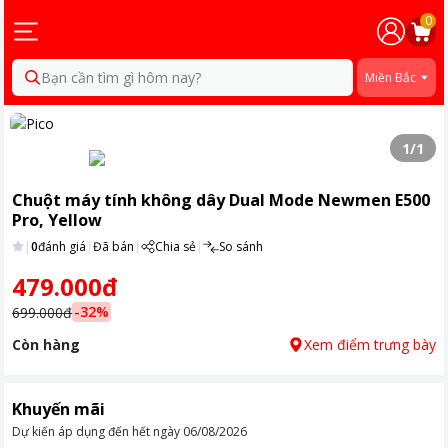
0
Bạn cần tìm gì hôm nay?
Miền Bắc
1
/
1
Chuột máy tính không dây Dual Mode Newmen E500
Pro, Yellow
|
0
đánh giá
|
Đã bán
|
Chia sẻ
|
So sánh
479.000đ
-
32
%
699.000đ
Còn hàng
Xem điểm trưng bày
Khuyến mãi
Dự kiến áp dụng đến hết ngày
06/08/2026