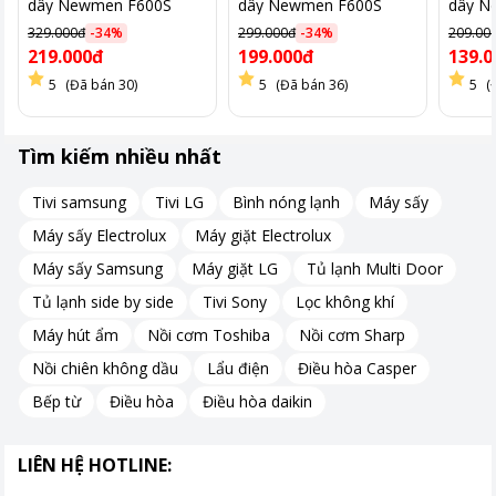
dây Newmen F600S
dây Newmen F600S
dây N
White.
Black
trắng
329.000đ
-
34
%
299.000đ
-
34
%
209.00
219.000đ
199.000đ
139.0
5
(Đã bán 30)
5
(Đã bán 36)
5
(
Tìm kiếm nhiều nhất
Tivi samsung
Tivi LG
Bình nóng lạnh
Máy sấy
Máy sấy Electrolux
Máy giặt Electrolux
Máy sấy Samsung
Máy giặt LG
Tủ lạnh Multi Door
Tủ lạnh side by side
Tivi Sony
Lọc không khí
Máy hút ẩm
Nồi cơm Toshiba
Nồi cơm Sharp
Nồi chiên không dầu
Lẩu điện
Điều hòa Casper
Bếp từ
Điều hòa
Điều hòa daikin
LIÊN HỆ HOTLINE: