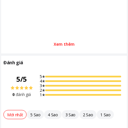
Xem thêm
Đánh giá
5
5
/
5
4
3
2
0
đánh giá
1
Mới nhất
5 Sao
4 Sao
3 Sao
2 Sao
1 Sao