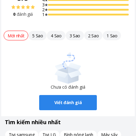
3
2
0
đánh giá
1
Mới nhất
5 Sao
4 Sao
3 Sao
2 Sao
1 Sao
Chưa có đánh giá
Viết đánh giá
Tìm kiếm nhiều nhất
Tivi samsung
Tivi LG
Bình nóng lạnh
Máy sấy