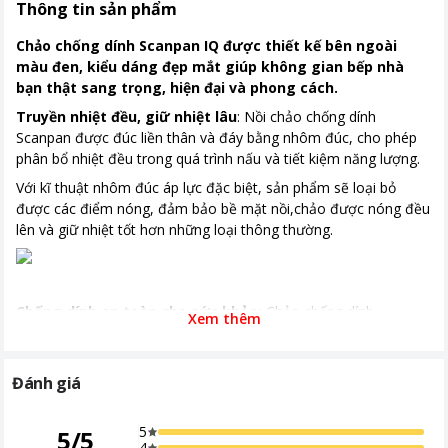
Thông tin sản phẩm
Chảo chống dính Scanpan IQ được thiết kế bên ngoài
màu đen, kiểu dáng đẹp mắt giúp không gian bếp nhà
bạn thật sang trọng, hiện đại và phong cách.
Truyền nhiệt đều, giữ nhiệt lâu
: Nồi chảo chống dính
Scanpan được đúc liền thân và đáy bằng nhôm đúc, cho phép
phân bổ nhiệt đều trong quá trình nấu và tiết kiệm năng lượng.
Với kĩ thuật nhôm đúc áp lực đặc biệt, sản phẩm sẽ loại bỏ
được các điểm nóng, đảm bảo bề mặt nồi,chảo được nóng đều
lên và giữ nhiệt tốt hơn những loại thông thường.
Chống dính an toàn cho sức khỏe:
Chảo chống dính
Xem thêm
Scanpan IQ sử dụng hợp chất chống dính được cấp bằng sáng
chế, chống dính 100% không chứa PFOA - PFOS, an toàn cho
sức khỏe. Nhờ lớp chống dính vượt trội
,
bạn có thể chiên, xào,
Đánh giá
rán
không cần (rất ít) dầu ăn
.
Sản phẩm được phủ chống dính cả trong và ngoài giúp bạn dễ
5
5
/
5
dàng vệ sinh sản phẩm sau khi sử dụng.
4