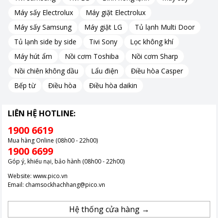
Sản phẩm Scanpan được bảo hành 3 năm, đổi mới cho các sản
Máy sấy Electrolux
Máy giặt Electrolux
phẩm có hiện tượng phồng rộp, bong tróc chống dính (do lỗi của
nhà sản xuất).
Máy sấy Samsung
Máy giặt LG
Tủ lạnh Multi Door
Tủ lạnh side by side
Tivi Sony
Lọc không khí
Máy hút ẩm
Nồi cơm Toshiba
Nồi cơm Sharp
Tay cầm đúc liền và chống nóng
:
Chảo chống dính Scanpan
Nồi chiên không dầu
Lẩu điện
Điều hòa Casper
sử dụng tay cầm
BAKELITE
được đúc liền với thân, tay cầm
Bếp từ
Điều hòa
Điều hòa daikin
chắc chắn và chống nóng, chịu nhiệt ngay cả khi bạn sử dụng
trên bếp ga hay trong lò nướng.
Sử dụng sản phẩm an toàn trong lò nướng ở nhiệt độ lên tới
LIÊN HỆ HOTLINE:
260oC.
1900 6619
Phù hợp với nhiều loại bếp:
có thể chiên, xào, rán…bằng chảo
Mua hàng Online (08h00 - 22h00)
chống dính trên tất cả loại bếp như bếp ga, bếp điện, bếp hồng
1900 6699
ngoại, bếp từ.
Góp ý, khiếu nại, bảo hành (08h00 - 22h00)
Dễ dàng vệ sinh:
Chảo chống dính Scanpan giúp bạn dễ dàng
Website:
www.pico.vn
vệ sinh sau khi sử dụng.
Email:
chamsockhachhang@pico.vn
Kích thước:
28 cm
HƯỚNG DẪN SỬ DỤNG
Hệ thống cửa hàng →