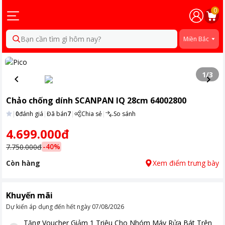
0
Bạn cần tìm gì hôm nay?
Miền Bắc
1
/
3
Chảo chống dính SCANPAN IQ 28cm 64002800
|
0
đánh giá
|
Đã bán
7
|
Chia sẻ
|
So sánh
4.699.000đ
-
40
%
7.750.000đ
Còn hàng
Xem điểm trưng bày
Khuyến mãi
Dự kiến áp dụng đến hết ngày
07/08/2026
Tặng
Voucher Giảm 1 Triệu Cho Nhóm Máy Rửa Bát Trên