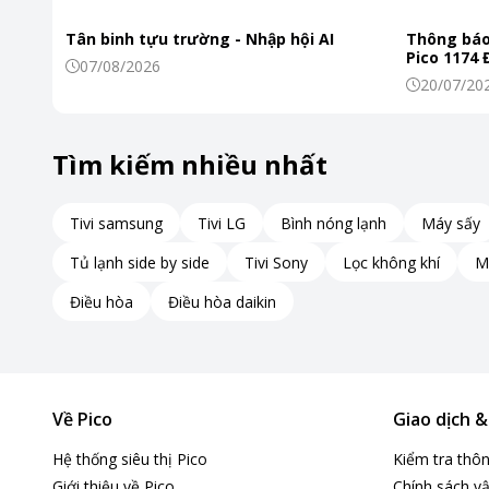
Tân binh tựu trường - Nhập hội AI
Thông báo
Pico 1174
07/08/2026
20/07/20
Tìm kiếm nhiều nhất
Tivi samsung
Tivi LG
Bình nóng lạnh
Máy sấy
Tủ lạnh side by side
Tivi Sony
Lọc không khí
M
Điều hòa
Điều hòa daikin
Về Pico
Giao dịch 
Hệ thống siêu thị Pico
Kiểm tra thô
Giới thiệu về Pico
Chính sách vậ