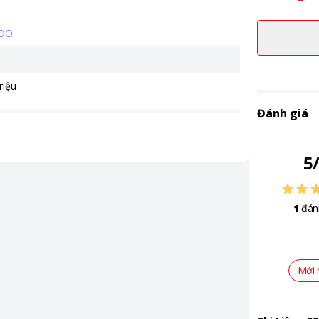
OO
riệu
Đánh giá
5
1
đán
Mới 