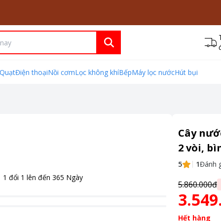
Quạt
Điện thoại
Nồi cơm
Lọc không khí
Bếp
Máy lọc nước
Hút bụi
Cây nướ
2 vòi, b
5
1
Đánh g
1 đổi 1 lên đến
365
Ngày
5.860.000đ
3.549
Hết hàng