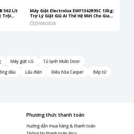
B 562 Lít
Máy Giặt Electrolux EWF1342R9SC 13kg:
 Trội
Trợ Lý Giặt Giũ AI Thế Hệ Mới Cho Gia
 Mỗi Ngày
Đình Hiện Đại
25/06/2026
g
Máy giặt LG
Tủ lạnh Multi Door
hông dầu
Lẩu điện
Điều hòa Casper
Bếp từ
Phương thức thanh toán
Hướng dẫn mua hàng & thanh toán
Thông tin thanh toán Pico