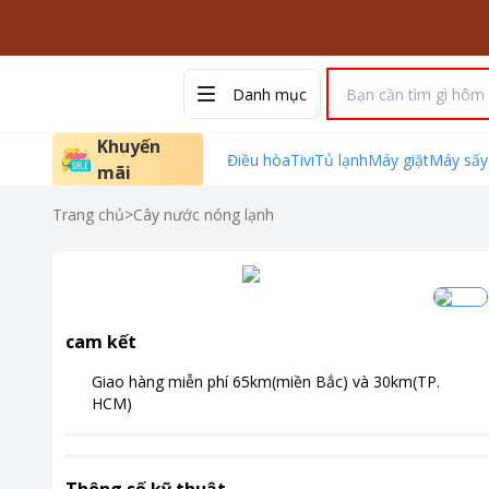
Danh mục
Khuyến
Điều hòa
Tivi
Tủ lạnh
Máy giặt
Máy sấy
mãi
Trang chủ
>
Cây nước nóng lạnh
cam kết
Giao hàng miễn phí
65km(miền Bắc) và 30km(TP.
HCM)