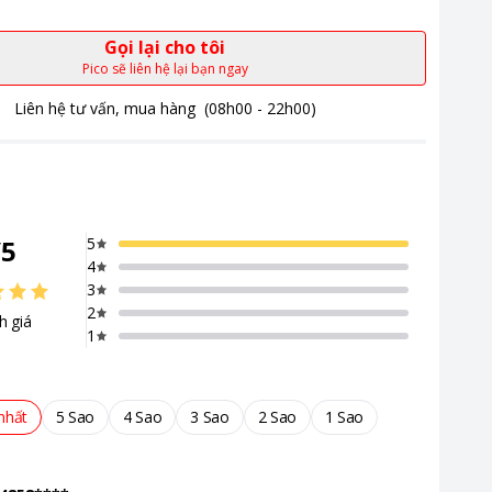
Gọi lại cho tôi
Pico sẽ liên hệ lại bạn ngay
Liên hệ tư vấn, mua hàng
(08h00 - 22h00)
/
5
5
4
3
2
h giá
1
nhất
5 Sao
4 Sao
3 Sao
2 Sao
1 Sao