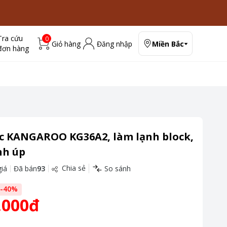
Tra cứu
0
Giỏ hàng
Đăng nhập
Miền Bắc
đơn hàng
c KANGAROO KG36A2, làm lạnh block,
ình úp
Chia sẻ
iá
Đã bán
93
So sánh
-
40
%
.000đ