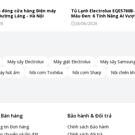
 đóng cửa hàng Điện máy
Tủ Lạnh Electrolux EQE5760B-
 Đường Láng - Hà Nội
Màu Đen: 6 Tính Năng AI Vượt
Khiến Thực Phẩm Tươi Ngon
26
26/06/2026
Máy sấy Electrolux
Máy giặt Electrolux
Máy sấy Samsun
áy hút ẩm
Nồi cơm Toshiba
Nồi cơm Sharp
Nồi chiên k
& Bán hàng
Bảo hành & Đổi trả
ng tin Đơn hàng
Chính sách Bảo hành
n chuyển và lắp đặt
Chính sách đổi trả