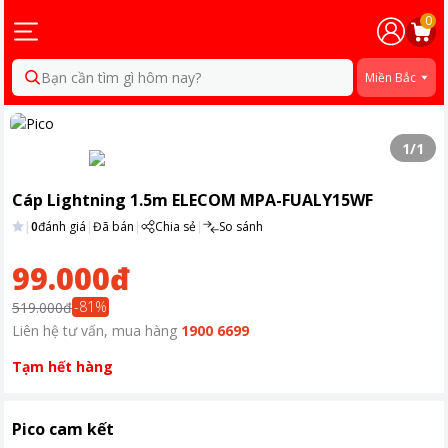
0
Bạn cần tìm gì hôm nay?
Miền Bắc
1
/
1
Cáp Lightning 1.5m ELECOM MPA-FUALY15WF
|
0
đánh giá
|
Đã bán
|
Chia sẻ
|
So sánh
99.000đ
-
81
%
519.000đ
Liên hệ tư vấn, mua hàng
1900 6699
Tạm hết hàng
Pico cam kết