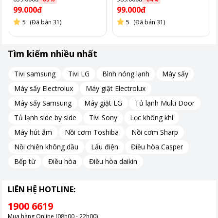
99.000đ
99.000đ
5
(Đã bán 31)
5
(Đã bán 31)
Tìm kiếm nhiều nhất
Tivi samsung
Tivi LG
Bình nóng lạnh
Máy sấy
Máy sấy Electrolux
Máy giặt Electrolux
Máy sấy Samsung
Máy giặt LG
Tủ lạnh Multi Door
Tủ lạnh side by side
Tivi Sony
Lọc không khí
Máy hút ẩm
Nồi cơm Toshiba
Nồi cơm Sharp
Nồi chiên không dầu
Lẩu điện
Điều hòa Casper
Bếp từ
Điều hòa
Điều hòa daikin
LIÊN HỆ HOTLINE:
1900 6619
Mua hàng Online (08h00 - 22h00)