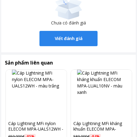
Chưa có đánh giá
Viết đánh giá
Sản phẩm liên quan
Cáp Lightning MFi nylon
Cáp Lightning MFi kháng
ELECOM MPA-UALS12WH -
khuẩn ELECOM MPA-
màu trắng
LUAL10NV - màu xanh
659.000đ
-
85
%
589.000đ
-
84
%