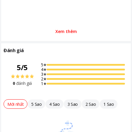
Xem thêm
Đánh giá
5
5
/
5
4
3
2
0
đánh giá
1
Mới nhất
5 Sao
4 Sao
3 Sao
2 Sao
1 Sao