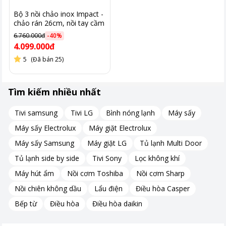
Bộ 3 nồi chảo inox Impact -
Sản phẩm được trang bị đáy từ thế hệ 4 mới nhất hiện nay. Đáy
chảo rán 26cm, nồi tay cầm
dài 16cm, và nồi 2 quai
nồi truyền nhiệt nhanh và đồng đều đến mọi bề mặt. Tính năng
6.760.000đ
-
40
%
20cm 71030000
này giúp thức ăn chín đều và giữ nguyên dưỡng chất.
4.099.000đ
5
(Đã bán 25)
Cấu trúc đa lớp bền bỉ
Tìm kiếm nhiều nhất
Thân nồi được chế tác từ nhôm cao cấp với cấu tạo nhiều lớp
dày dặn. Thiết kế này mang lại khả năng giữ nhiệt vượt trội.
Tivi samsung
Tivi LG
Bình nóng lạnh
Máy sấy
Người dùng tiết kiệm được thời gian và năng lượng khi nấu
Máy sấy Electrolux
Máy giặt Electrolux
nướng.
Máy sấy Samsung
Máy giặt LG
Tủ lạnh Multi Door
Tủ lạnh side by side
Tivi Sony
Lọc không khí
Máy hút ẩm
Nồi cơm Toshiba
Nồi cơm Sharp
Nồi chiên không dầu
Lẩu điện
Điều hòa Casper
Bếp từ
Điều hòa
Điều hòa daikin