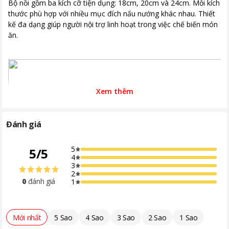
Bộ nồi gồm ba kích cỡ tiện dụng: 18cm, 20cm và 24cm. Mỗi kích
thước phù hợp với nhiều mục đích nấu nướng khác nhau. Thiết
kế đa dạng giúp người nội trợ linh hoạt trong việc chế biến món
ăn.
Xem thêm
Đánh giá
5
5
/
5
4
3
2
0
đánh giá
1
Mới nhất
5 Sao
4 Sao
3 Sao
2 Sao
1 Sao