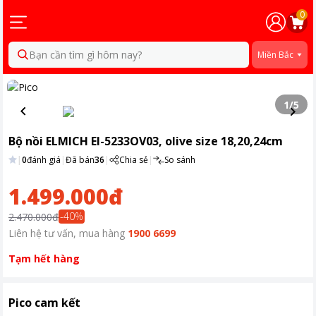
0
Bạn cần tìm gì hôm nay?
Miền Bắc
1
/
5
Bộ nồi ELMICH El-5233OV03, olive size 18,20,24cm
|
0
đánh giá
|
Đã bán
36
|
Chia sẻ
|
So sánh
1.499.000đ
-
40
%
2.470.000đ
Liên hệ tư vấn, mua hàng
1900 6699
Tạm hết hàng
Pico cam kết