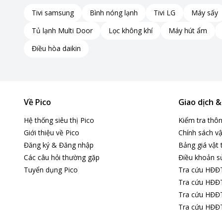
Tivi samsung
Bình nóng lạnh
Tivi LG
Máy sấy
Tủ lạnh Multi Door
Lọc không khí
Máy hút ẩm
Điều hòa daikin
Về Pico
Giao dịch 
Hệ thống siêu thị Pico
Kiểm tra thô
Giới thiệu về Pico
Chính sách vậ
Đăng ký & Đăng nhập
Bảng giá vật 
Các câu hỏi thường gặp
Điều khoản s
Tuyển dụng Pico
Tra cứu HĐĐ
Tra cứu HĐĐT
Tra cứu HĐĐT
Tra cứu HĐĐT