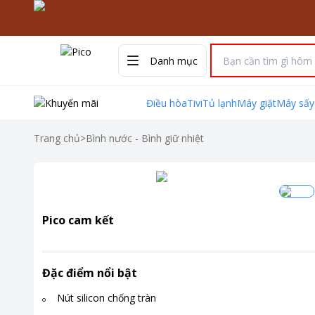
Danh mục
Điều hòa
Tivi
Tủ lạnh
Máy giặt
Máy sấy
Trang chủ
>
Bình nước - Bình giữ nhiệt
Pico cam kết
Đặc điểm nổi bật
Nút silicon chống tràn