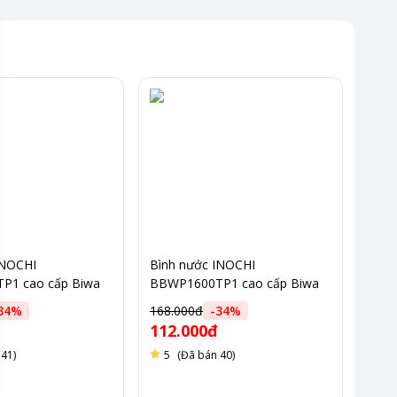
INOCHI
Bình nước INOCHI
P1 cao cấp Biwa
BBWP1600TP1 cao cấp Biwa
Plus 1,6L
34
%
168.000đ
-
34
%
112.000đ
 41)
5
(Đã bán 40)