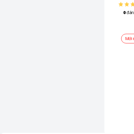
0
đán
Mới 