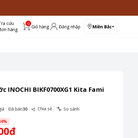
Tra cứu
0
Giỏ hàng
Đăng nhập
Miền Bắc
đơn hàng
ớc INOCHI BIKF0700XG1 Kita Fami
Chia sẻ
iá
Đã bán
30
So sánh
34
%
00đ