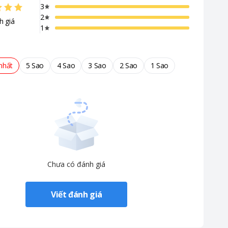
3
2
h giá
1
nhất
5 Sao
4 Sao
3 Sao
2 Sao
1 Sao
Chưa có đánh giá
Viết đánh giá