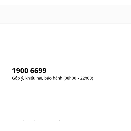
1900 6699
Góp ý, khiếu nại, bảo hành (08h00 - 22h00)
y, Phường Cầu Giấy, Thành phố