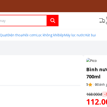
Quạt
Điện thoại
Nồi cơm
Lọc không khí
Bếp
Máy lọc nước
Hút bụi
Bình nư
700ml
5
0
Đánh g
168.000đ
-
112.0