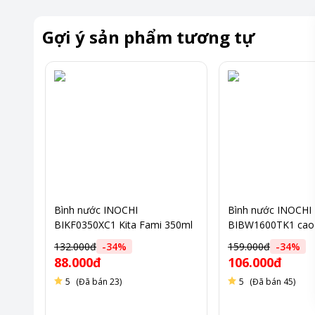
Gợi ý sản phẩm tương tự
Bình nước INOCHI
Bình nước INOCHI
BIKF0350XC1 Kita Fami 350ml
BIBW1600TK1 cao 
1.6L
132.000đ
-
34
%
159.000đ
-
34
%
88.000đ
106.000đ
5
(Đã bán 23)
5
(Đã bán 45)