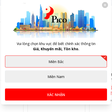
Vui lòng chọn khu vực để biết chính xác thông tin
Giá, Khuyến mãi, Tồn kho.
Miền Bắc
Bình nước INOCHI
Bình nước 
Miền Nam
cấp Biwa
BIBW1200TK1 cao cấp Biwa
BBWP2100T
1.2L
Plus 2,1L
123.000đ
-
34
%
191.000đ
-
82.000đ
127.000đ
XÁC NHẬN
5
(Đã bán 32)
5
(Đã bán