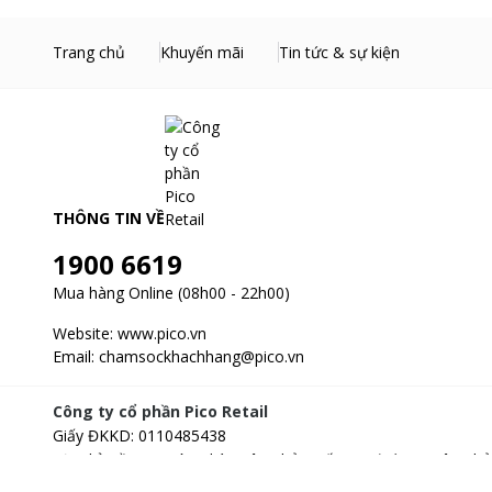
Trang chủ
Khuyến mãi
Tin tức & sự kiện
THÔNG TIN VỀ
1900 6619
Mua hàng Online (08h00 - 22h00)
Website:
www.pico.vn
Email:
chamsockhachhang@pico.vn
Công ty cổ phần Pico Retail
Giấy ĐKKD
:
0110485438
Địa chỉ
:
Tầng 3, Tòa nhà Xuân Thủy, số 173, đường Xuân Thủ
Hà Nội, Việt Nam