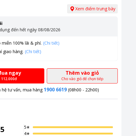
Xem điểm trưng bày
i
 dụng đến hết ngày
08/08/2026
 miễn 100% lãi & phí.
(Chi tiết)
í giao hàng.
(Chi tiết)
ua ngay
Thêm vào giỏ
112.000đ
Cho vào giỏ để chọn tiếp
1900 6619
n hệ tư vấn, mua hàng
(08h00 - 22h00)
/
5
5
4