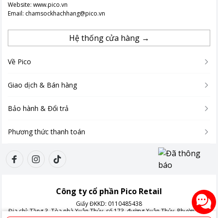
Website:
www.pico.vn
Email:
chamsockhachhang@pico.vn
Hệ thống cửa hàng →
Về Pico
Giao dịch & Bán hàng
Bảo hành & Đổi trả
Phương thức thanh toán
Công ty cổ phần Pico Retail
Giấy ĐKKD:
0110485438
Địa chỉ:
Tầng 3, Tòa nhà Xuân Thủy, số 173, đường Xuân Thủy, Phường Cầu