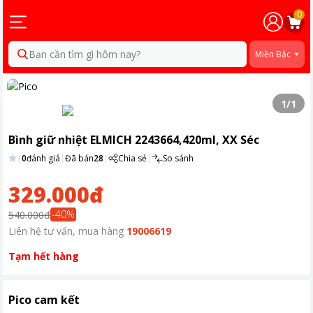
0
Bạn cần tìm gì hôm nay?
Miền Bắc
1
/
1
Bình giữ nhiệt ELMICH 2243664,420ml, XX Séc
|
0
đánh giá
|
Đã bán
28
|
Chia sẻ
|
So sánh
329.000đ
-
40
%
540.000đ
Liên hệ tư vấn, mua hàng
19006619
Tạm hết hàng
Pico cam kết