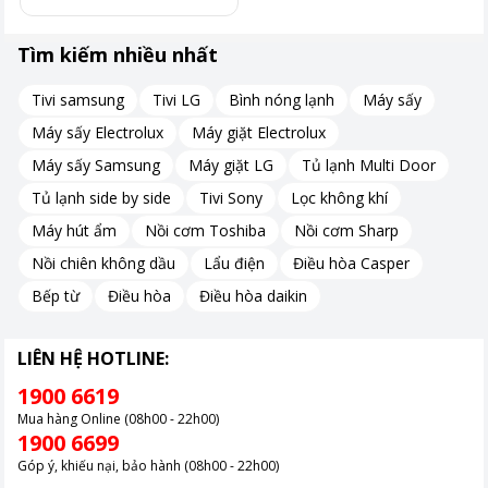
Tìm kiếm nhiều nhất
Tivi samsung
Tivi LG
Bình nóng lạnh
Máy sấy
Máy sấy Electrolux
Máy giặt Electrolux
Máy sấy Samsung
Máy giặt LG
Tủ lạnh Multi Door
Tủ lạnh side by side
Tivi Sony
Lọc không khí
Máy hút ẩm
Nồi cơm Toshiba
Nồi cơm Sharp
Nồi chiên không dầu
Lẩu điện
Điều hòa Casper
Bếp từ
Điều hòa
Điều hòa daikin
LIÊN HỆ HOTLINE:
1900 6619
Mua hàng Online (08h00 - 22h00)
1900 6699
Góp ý, khiếu nại, bảo hành (08h00 - 22h00)