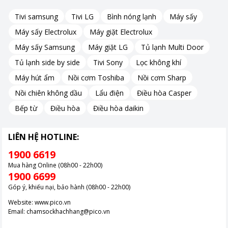
Tivi samsung
Tivi LG
Bình nóng lạnh
Máy sấy
Máy sấy Electrolux
Máy giặt Electrolux
Máy sấy Samsung
Máy giặt LG
Tủ lạnh Multi Door
Tủ lạnh side by side
Tivi Sony
Lọc không khí
Máy hút ẩm
Nồi cơm Toshiba
Nồi cơm Sharp
Nồi chiên không dầu
Lẩu điện
Điều hòa Casper
Bếp từ
Điều hòa
Điều hòa daikin
LIÊN HỆ HOTLINE:
1900 6619
Mua hàng Online (08h00 - 22h00)
1900 6699
Góp ý, khiếu nại, bảo hành (08h00 - 22h00)
Website:
www.pico.vn
Email:
chamsockhachhang@pico.vn