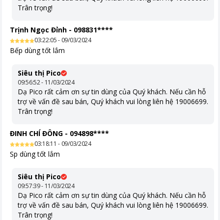
thể tích tụ hơi nước ở vị trí quạt. Khi quạt quay, các giọt nước
Trân trọng!
tích lũy có thể bị văng vào trong bếp. Cánh quạt có thể chặn các
giọt nước này.
Trịnh Ngọc Đỉnh
-
098831****
Tường chống nước:
giúp ngăn nước bắn vào bên trong thân
03:22:05 - 09/03/2024
máy.
Bếp dùng tốt lắm
Thiết bị lõi, tường chống nước:
Thiết lập các tường chống
thấm. Giúp chống thấm hiệu quả và ngăn không cho lan giữa
Siêu thị Pico
các khu vực.
09:56:52 - 11/03/2024
Dạ Pico rất cảm ơn sự tin dùng của Quý khách. Nếu cần hỗ
Tấm chắn nước so le:
kết hợp các lỗ thông hơi bên để tạo
trợ về vấn đề sau bán, Quý khách vui lòng liên hệ 19006699.
thành một cấu trúc giữ nước mạnh mẽ.
Trân trọng!
ĐINH CHÍ ĐÔNG
-
094898****
03:18:11 - 09/03/2024
Sp dùng tốt lắm
Siêu thị Pico
09:57:39 - 11/03/2024
Dạ Pico rất cảm ơn sự tin dùng của Quý khách. Nếu cần hỗ
trợ về vấn đề sau bán, Quý khách vui lòng liên hệ 19006699.
Trân trọng!