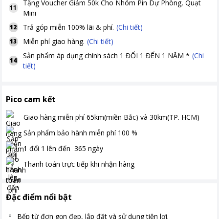
Tặng
Voucher Giảm 50k Cho Nhóm Pin Dự Phòng, Quạt
11
Mini
Trả góp miễn 100% lãi & phí.
(Chi tiết)
12
Miễn phí giao hàng.
(Chi tiết)
13
Sản phẩm áp dụng chính sách 1 ĐỔI 1 ĐẾN 1 NĂM *
(Chi
14
tiết)
Pico cam kết
Giao hàng miễn phí
65km(miền Bắc) và 30km(TP. HCM)
Sản phẩm bảo hành miễn phí
100
%
1 đổi 1 lên đến
365
ngày
Thanh toán
trực tiếp khi nhận hàng
Đặc điểm nổi bật
Bếp từ đơn gọn đẹp, lắp đặt và sử dụng tiện lợi.