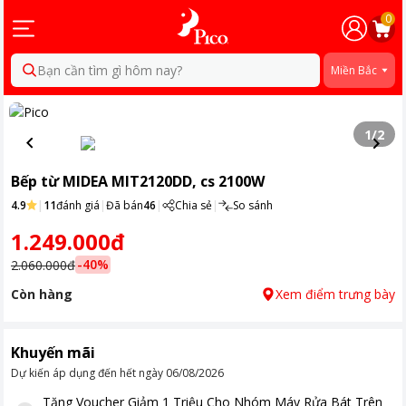
0
Bạn cần tìm gì hôm nay?
Miền Bắc
1
/
2
Bếp từ MIDEA MIT2120DD, cs 2100W
4.9
|
11
đánh giá
|
Đã bán
46
|
Chia sẻ
|
So sánh
1.249.000đ
-
40
%
2.060.000đ
Còn hàng
Xem điểm trưng bày
Khuyến mãi
Dự kiến áp dụng đến hết ngày
06/08/2026
Tặng
Voucher Giảm 1 Triệu Cho Nhóm Máy Rửa Bát Trên