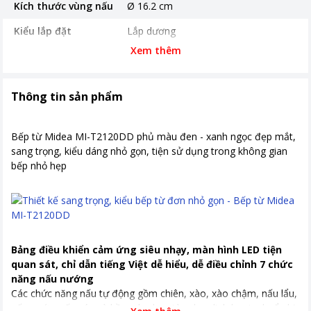
Kích thước vùng nấu
Ø 16.2 cm
Kiểu lắp đặt
Lắp dương
Xem thêm
Bảng điều khiển
Cảm ứng
Chất liệu mặt bếp
Kính cường lực
Thông tin sản phẩm
Loại nồi nấu
nồi có đế nhiễm từ
Chế độ an toàn
Tự ngắt khi không có nồi Cảnh báo
Bếp từ Midea MI-T2120DD phủ màu đen - xanh ngọc đẹp mắt,
nồi chảo không phù hợp
sang trọng, kiểu dáng nhỏ gọn, tiện sử dụng trong không gian
bếp nhỏ hẹp
Tiện ích
Có hẹn giờ
Kích thước, khối lượng
Ngang 28 cm - Dọc 35 cm - Cao 4.2
cm - Nặng 2.23 kg
Khoảng giá
Từ 1 - 2 triệu
Bảng điều khiển cảm ứng siêu nhạy, màn hình LED tiện
quan sát, chỉ dẫn tiếng Việt dễ hiểu, dễ điều chỉnh 7 chức
năng nấu nướng
Các chức năng nấu tự động gồm chiên, xào, xào chậm, nấu lẩu,
nấu nước, nấu súp và hầm cho bạn tùy chọn linh hoạt, chuẩn bị