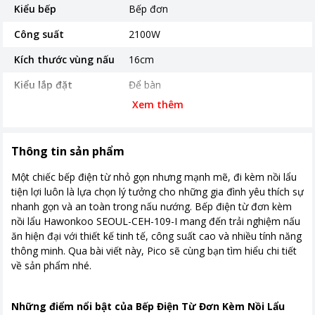
Kiểu bếp
Bếp đơn
Công suất
2100W
Kích thước vùng nấu
16cm
Kiểu lắp đặt
Để bàn
Xem thêm
Bảng điều khiển
Cảm ứng
Chất liệu mặt bếp
Kính Hawon Ceramic cao cấp
Thông tin sản phẩm
Loại nồi nấu
Chỉ sử dụng loại nồi có đế nhiễm từ
Một chiếc bếp điện từ nhỏ gọn nhưng mạnh mẽ, đi kèm nồi lẩu
Chế độ an toàn
Công nghệ Hawon SmartSafe tự
tiện lợi luôn là lựa chọn lý tưởng cho những gia đình yêu thích sự
động ngắt điện và phát cảnh báo trên
nhanh gọn và an toàn trong nấu nướng. Bếp điện từ đơn kèm
bảng điều khiển khi phát hiện điện áp
nồi lẩu Hawonkoo SEOUL-CEH-109-I mang đến trải nghiệm nấu
cao hoặc thấp bất thường
ăn hiện đại với thiết kế tinh tế, công suất cao và nhiều tính năng
thông minh. Qua bài viết này, Pico sẽ cùng bạn tìm hiểu chi tiết
Tiện ích
Có hẹn giờ
về sản phẩm nhé.
Bảng điều khiển cảm ứng trượt
Tự ngắt khi bếp nóng quá tải
Những điểm nổi bật của Bếp Điện Từ Đơn Kèm Nồi Lẩu
Kích thước, khối lượng
290 x 370 x 44 mm Khối lượng 2,3 kg