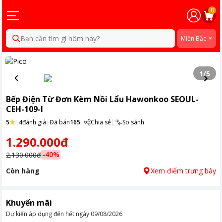
0
Bạn cần tìm gì hôm nay?
Miền Bắc
1
/
5
Bếp Điện Từ Đơn Kèm Nồi Lẩu Hawonkoo SEOUL-
CEH-109-I
5
|
4
đánh giá
|
Đã bán
165
|
Chia sẻ
|
So sánh
1.290.000đ
-
40
%
2.130.000đ
Còn hàng
Xem điểm trưng bày
Khuyến mãi
Dự kiến áp dụng đến hết ngày
09/08/2026