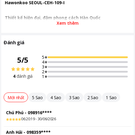
Hawonkoo SEOUL-CEH-109-I
Khoảng giá
Từ 2 - 5 triệu
Thiết kế hiện đại, đậm phong cách Hàn Quốc
Xem thêm
Bếp điện từ đơn Hawonkoo SEOUL-CEH-109-I thuộc bộ sưu tập
Seoul Collection với phong cách thiết kế tối giản, thanh lịch.
Đánh giá
Gam màu đen sang trọng kết hợp các chi tiết tinh tế giúp sản
phẩm dễ dàng hài hòa với nhiều không gian bếp khác nhau, từ
5
5
/
5
căn hộ hiện đại đến phòng trọ hay bàn ăn gia đình. Thiết kế gọn
4
nhẹ cho phép bạn di chuyển và sử dụng linh hoạt trong nhiều
3
hoàn cảnh.
2
4
đánh giá
1
Mặt kính HAWON CERAMIC bền bỉ, dễ vệ sinh
Mới nhất
5 Sao
4 Sao
3 Sao
2 Sao
1 Sao
Bếp được trang bị mặt kính HAWON CERAMIC cao cấp có khả
năng chịu nhiệt và chịu lực tốt, hạn chế trầy xước trong quá
Chú Phú
-
098916****
trình sử dụng. Bề mặt kính phẳng, nhẵn giúp truyền nhiệt hiệu
06:20:19 - 30/06/2026
quả và dễ dàng lau chùi sau khi nấu, giữ cho bếp luôn sạch sẽ
và sáng bóng.
Anh Hải
-
098359****