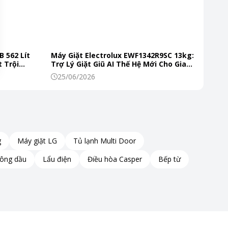
B 562 Lít
Máy Giặt Electrolux EWF1342R9SC 13kg:
 Trội
Trợ Lý Giặt Giũ AI Thế Hệ Mới Cho Gia
 Mỗi Ngày
Đình Hiện Đại
25/06/2026
g
Máy giặt LG
Tủ lạnh Multi Door
hông dầu
Lẩu điện
Điều hòa Casper
Bếp từ