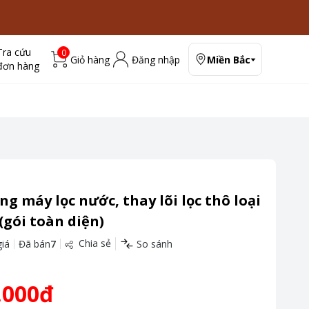
Tra cứu
0
Giỏ hàng
Đăng nhập
Miền Bắc
đơn hàng
g máy lọc nước, thay lõi lọc thô loại
gói toàn diện)
Chia sẻ
iá
Đã bán
7
So sánh
.000đ