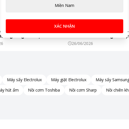
Miền Nam
XÁC NHẬN
 đóng cửa hàng Điện máy
Tủ Lạnh Electrolux EQE5760B-
 Đường Láng - Hà Nội
Màu Đen: 6 Tính Năng AI Vượt
Khiến Thực Phẩm Tươi Ngon
26
26/06/2026
Máy sấy Electrolux
Máy giặt Electrolux
Máy sấy Samsun
áy hút ẩm
Nồi cơm Toshiba
Nồi cơm Sharp
Nồi chiên k