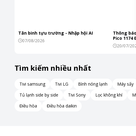
Tân binh tựu trường - Nhập hội AI
Thông báo
Pico 1174
07/08/2026
20/07/20
Tìm kiếm nhiều nhất
Tivi samsung
Tivi LG
Bình nóng lạnh
Máy sấy
Tủ lạnh side by side
Tivi Sony
Lọc không khí
M
Điều hòa
Điều hòa daikin