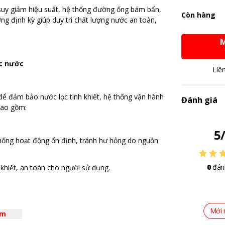
c suy giảm hiệu suất, hệ thống đường ống bám bẩn,
Còn hàng
g định kỳ giúp duy trì chất lượng nước an toàn,
M
c nước
Liê
 để đảm bảo nước lọc tinh khiết, hệ thống vận hành
Đánh giá
bao gồm:
5
hống hoạt động ổn định, tránh hư hỏng do nguồn
0
đán
khiết, an toàn cho người sử dụng.
Mới 
êm