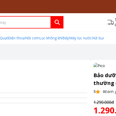
Quạt
Điện thoại
Nồi cơm
Lọc không khí
Bếp
Máy lọc nước
Hút bụi
Bảo dưỡn
thường (
5
0
Đánh g
1.290.000đ
1.290