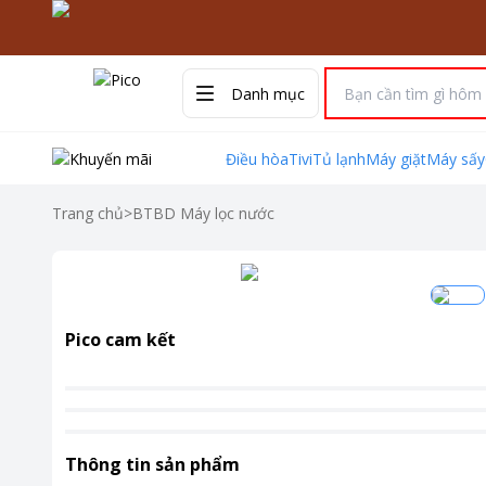
Danh mục
Điều hòa
Tivi
Tủ lạnh
Máy giặt
Máy sấy
Trang chủ
>
BTBD Máy lọc nước
Pico cam kết
Thông tin sản phẩm