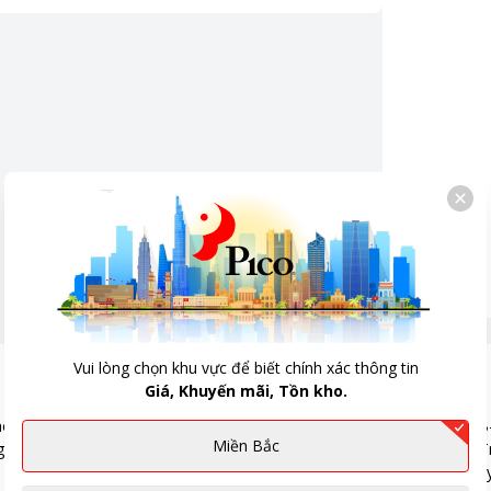
 cho người sử dụng, các bước bảo dưỡng máy lọc
hận:
tránh rủi ro điện giật.
g ống nước.
vỏ máy nhằm loại bỏ cặn bẩn, vi khuẩn, duy trì chất
nước lọc đạt chuẩn.
, van áp thấp, bơm, dây dẫn nước đầu vào và đầu ra,
uổi thọ thiết bị, đảm bảo nguồn nước liên tục và an
Vui lòng chọn khu vực để biết chính xác thông tin
Giá, Khuyến mãi, Tồn kho.
Miền Bắc