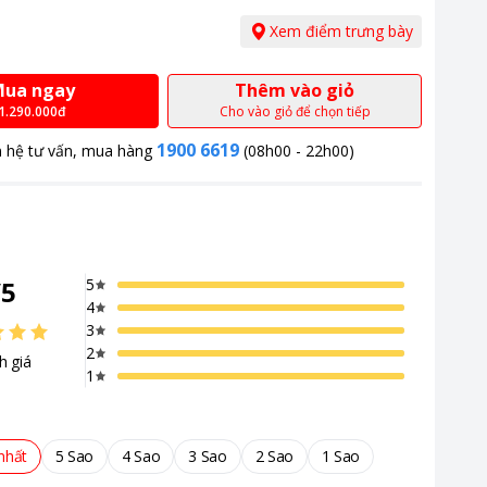
Xem điểm trưng bày
ua ngay
Thêm vào giỏ
1.290.000đ
Cho vào giỏ để chọn tiếp
1900 6619
n hệ tư vấn, mua hàng
(08h00 - 22h00)
/
5
5
4
3
2
h giá
1
nhất
5 Sao
4 Sao
3 Sao
2 Sao
1 Sao