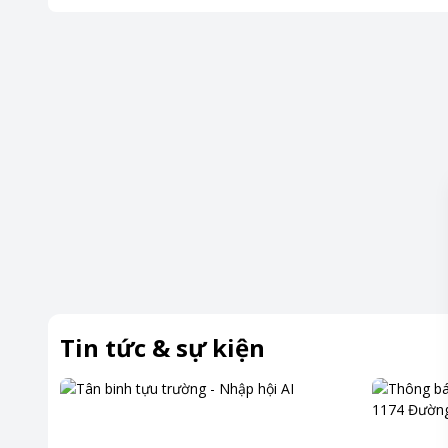
Để duy trì hiệu suất hoạt động tối ưu và đảm bảo an toàn
nước được kỹ thuật viên của Pico thực hiện tuần tự và cẩn t
Ngắt nguồn cấp điện của máy lọc nước để đảm bảo an toàn, 
Khóa van cấp nước đầu vào giúp ngăn rò rỉ, bảo vệ hệ thốn
Tháo và vệ sinh cốc lọc, lõi lọc, vệ sinh bên trong và ngoài 
lượng nước.
Lắp lại lõi lọc, cốc lọc sẽ đảm bảo máy hoạt động ổn định, 
Kiểm tra dây điện, ổ điện, bình áp, van điện từ, van áp cao
xử lý hiện tượng “air” khí để phát hiện sớm sự cố, kéo dài t
toàn.
Tin tức & sự kiện