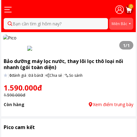
0
Bạn cần tìm gì hôm nay?
Miền Bắc
1
/
1
Bảo dưỡng máy lọc nước, thay lõi lọc thô loại nối
nhanh (gói toàn diện)
|
0
đánh giá
|
Đã bán
3
|
Chia sẻ
|
So sánh
1.590.000đ
1.590.000đ
Còn hàng
Xem điểm trưng bày
Pico cam kết