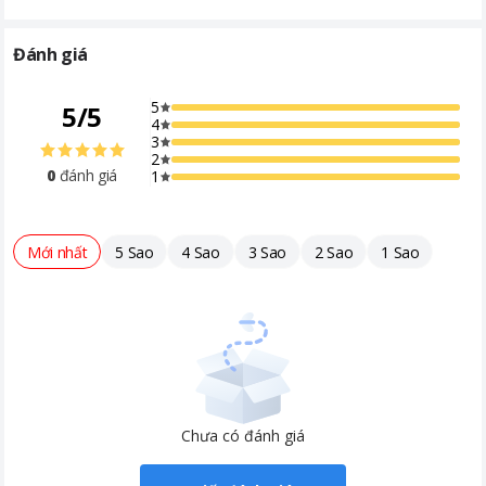
Đánh giá
5
5
/
5
4
3
2
0
đánh giá
1
Mới nhất
5 Sao
4 Sao
3 Sao
2 Sao
1 Sao
Chưa có đánh giá