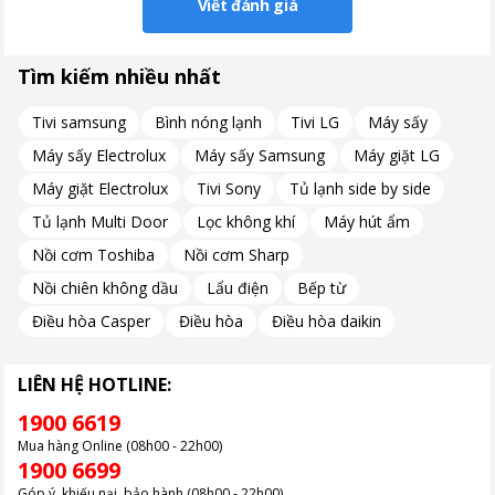
Viết đánh giá
Tìm kiếm nhiều nhất
Tivi samsung
Bình nóng lạnh
Tivi LG
Máy sấy
Máy sấy Electrolux
Máy sấy Samsung
Máy giặt LG
Máy giặt Electrolux
Tivi Sony
Tủ lạnh side by side
Tủ lạnh Multi Door
Lọc không khí
Máy hút ẩm
Nồi cơm Toshiba
Nồi cơm Sharp
Nồi chiên không dầu
Lẩu điện
Bếp từ
Điều hòa Casper
Điều hòa
Điều hòa daikin
LIÊN HỆ HOTLINE:
1900 6619
Mua hàng Online (08h00 - 22h00)
1900 6699
Góp ý, khiếu nại, bảo hành (08h00 - 22h00)