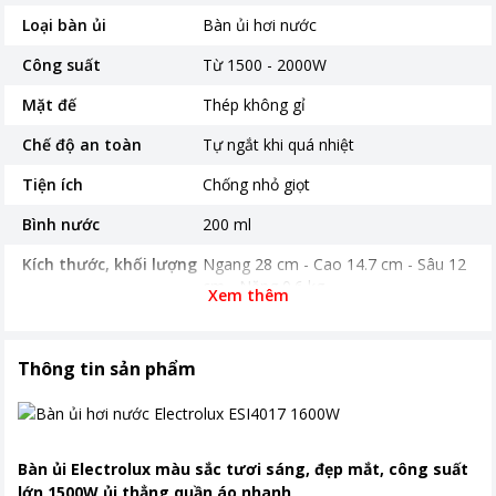
Loại bàn ủi
Bàn ủi hơi nước
Công suất
Từ 1500 - 2000W
Mặt đế
Thép không gỉ
Chế độ an toàn
Tự ngắt khi quá nhiệt
Tiện ích
Chống nhỏ giọt
Bình nước
200 ml
Kích thước, khối lượng
Ngang 28 cm - Cao 14.7 cm - Sâu 12
cm - Nặng 0.6 kg
Xem thêm
Năm ra mắt
2019
Nơi sản xuất
Trung Quốc
Thông tin sản phẩm
Khoảng giá
Dưới 500.000đ
Thời gian bảo hành
24 tháng
Bàn ủi Electrolux màu sắc tươi sáng, đẹp mắt, công suất
lớn 1500W ủi thẳng quần áo nhanh