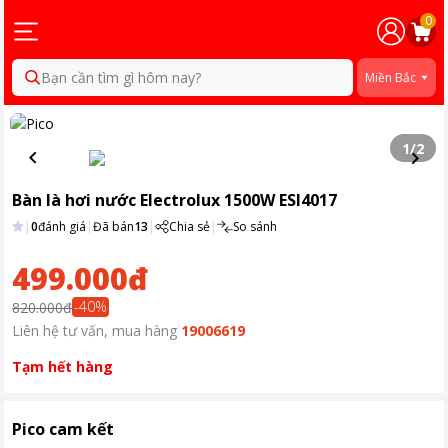
0
Bạn cần tìm gì hôm nay?
Miền Bắc
1
/
2
Bàn là hơi nước Electrolux 1500W ESI4017
|
0
đánh giá
|
Đã bán
13
|
Chia sẻ
|
So sánh
499.000đ
-
40
%
820.000đ
Liên hệ tư vấn, mua hàng
19006619
Tạm hết hàng
Pico cam kết