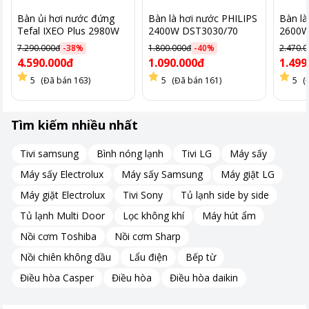
Bàn ủi hơi nước đứng
Bàn là hơi nước PHILIPS
Bàn là
Tefal IXEO Plus 2980W
2400W DST3030/70
2600W
QT1510E0
7.290.000đ
-
38
%
1.800.000đ
-
40
%
2.470.
4.590.000đ
1.090.000đ
1.499
Chuôi dây điện xoay 180 độ, không gây vướng víu, rối dây
5
(Đã bán 163)
5
(Đã bán 161)
5
(
khi di chuyển bàn ủi
Tìm kiếm nhiều nhất
Tivi samsung
Bình nóng lạnh
Tivi LG
Máy sấy
Máy sấy Electrolux
Máy sấy Samsung
Máy giặt LG
Bàn ủi hơi nước Electrolux ESI4017 thiết kế đẹp, ủi đồ tiện
lợi, nhanh chóng, là sản phẩm gia dụng thiết yếu cho mọi
Máy giặt Electrolux
Tivi Sony
Tủ lạnh side by side
nhà.
Tủ lạnh Multi Door
Lọc không khí
Máy hút ẩm
Nồi cơm Toshiba
Nồi cơm Sharp
Nồi chiên không dầu
Lẩu điện
Bếp từ
Điều hòa Casper
Điều hòa
Điều hòa daikin