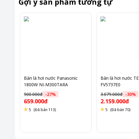
Gợi ý sản phẩm tương tự
Bàn là hơi nước Panasonic
Bàn là hơi nước 
1800W NI-M300TARA
FV5737E0
900.000đ
-
27
%
3.079.000đ
-
30
%
659.000đ
2.159.000đ
5
(Đã bán 113)
5
(Đã bán 70)