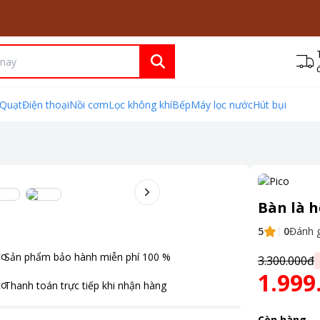
Quạt
Điện thoại
Nồi cơm
Lọc không khí
Bếp
Máy lọc nước
Hút bụi
Bàn là h
5
0
Đánh g
Sản phẩm bảo hành miễn phí
100
%
3.300.000đ
1.999
Thanh toán
trực tiếp khi nhận hàng
Còn hàng