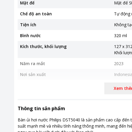
Mặt đế
Mặt đế S
Chế độ an toàn
Tự động 
Tiện ích
Không tạ
Bình nước
320 ml
Kích thước, khối lượng
127 x 31
Khối lượn
Năm ra mắt
2023
Nơi sản xuất
Indonesi
Khoảng giá
Từ 1 - 2 t
Xem th
Thời gian bảo hành
24 tháng
Thông tin sản phẩm
Bàn ủi hơi nước Philips DST5040 là sản phẩm cao cấp đến từ
suất mạnh mẽ và nhiều tính năng thông minh, mang đến hiệu