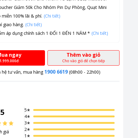
oucher Giảm 50k Cho Nhóm Pin Dự Phòng, Quạt Mini
 miễn 100% lãi & phí.
(Chi tiết)
í giao hàng.
(Chi tiết)
ẩm áp dụng chính sách 1 ĐỔI 1 ĐẾN 1 NĂM *
(Chi tiết)
ua ngay
Thêm vào giỏ
1.999.000đ
Cho vào giỏ để chọn tiếp
1900 6619
n hệ tư vấn, mua hàng
(08h00 - 22h00)
/
5
5
4
3
2
h giá
1