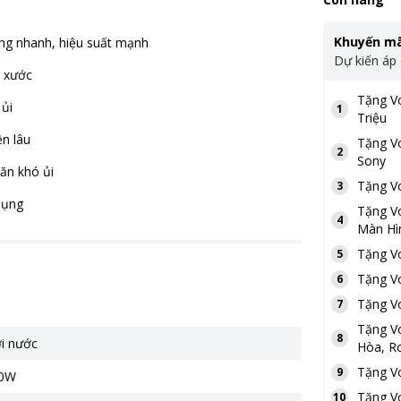
Khuyến mã
óng nhanh, hiệu suất mạnh
Dự kiến áp
g xước
Tặng
V
 ủi
1
Triệu
ền lâu
Tặng
V
2
Sony
ăn khó ủi
Tặng
V
3
dụng
Tặng
V
4
Màn Hì
Tặng
V
5
Tặng
V
6
Tặng
V
7
Tặng
V
8
ơi nước
Hòa, Ro
Tặng
V
9
00W
Tặng
V
10