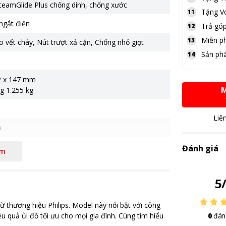
teamGlide Plus chống dính, chống xước
Tặng
V
11
ngắt điện
Trả góp
12
Miễn ph
13
o vết cháy
,
Nút trượt xả cặn
,
Chống nhỏ giọt
Sản ph
14
2 x 147 mm
M
g 1.255 kg
Liê
a
riệu
Đánh giá
êm
5
 thương hiệu Philips. Model này nổi bật với công
 quả ủi đồ tối ưu cho mọi gia đình. Cùng tìm hiểu
0
đán