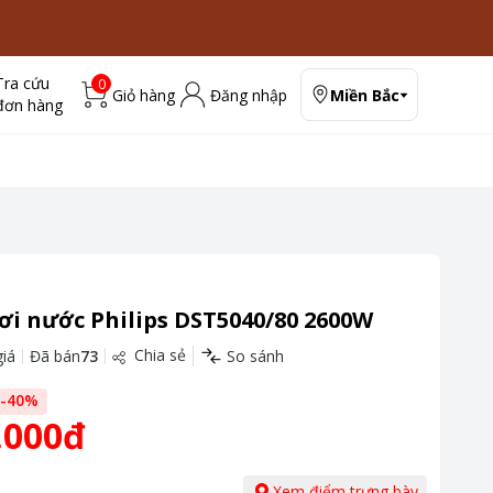
Tra cứu
0
Giỏ hàng
Đăng nhập
Miền Bắc
đơn hàng
ơi nước Philips DST5040/80 2600W
Chia sẻ
iá
Đã bán
73
So sánh
-
40
%
.000đ
Xem điểm trưng bày