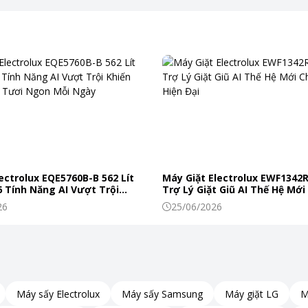
ính và chống xước vượt trội. Công nghệ này giúp
 bị hư hại trong quá trình sử dụng.
ectrolux EQE5760B-B 562 Lít
Máy Giặt Electrolux EWF1342
 Tính Năng AI Vượt Trội
Trợ Lý Giặt Giũ AI Thế Hệ Mới
c Phẩm Tươi Ngon Mỗi Ngày
Đình Hiện Đại
26
25/06/2026
0g, giúp đánh bay những nếp nhăn khó ủi một cách
ặc những vết nhăn khó xử lý.
Máy sấy Electrolux
Máy sấy Samsung
Máy giặt LG
M