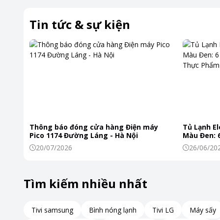
Tin tức & sự kiện
Mặt đế SteamGlide Plus cao cấp
Mặt đế SteamGlide Plus được thiết kế với khả năng chống d
bàn ủi trượt êm ái trên mọi loại vải, đảm bảo quần áo không
Thông báo đóng cửa hàng Điện máy
Tủ Lạnh El
Pico 1174 Đường Láng - Hà Nội
Màu Đen: 6
Hơi phun mạnh mẽ
Khiến Thự
20/07/2026
26/06/20
DST5040 sở hữu công nghệ hơi phun tăng cường lên đến 20
hiệu quả. Đây là giải pháp hoàn hảo cho các loại vải dày ho
Tìm kiếm nhiều nhất
Tivi samsung
Bình nóng lạnh
Tivi LG
Máy sấy