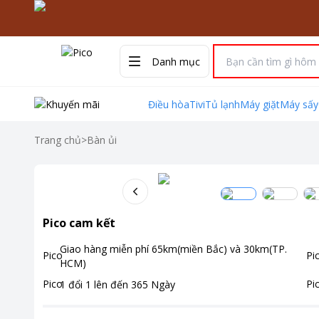
Danh mục
Điều hòa
Tivi
Tủ lạnh
Máy giặt
Máy sấy
Trang chủ
>
Bàn ủi
Pico cam kết
Giao hàng miễn phí
65km(miền Bắc) và 30km(TP.
HCM)
1 đổi 1 lên đến
365
Ngày