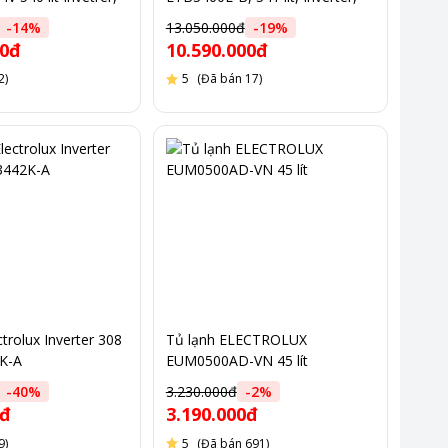
ương, đông
lấy nước ngoài, làm đá tự động,
-
14
%
13.050.000đ
-
19
%
ộng, lấy nước
màu đen, sx Thái Lan
00đ
10.590.000đ
2)
5
(Đã bán 17)
trolux Inverter 308
Tủ lạnh ELECTROLUX
K-A
EUM0500AD-VN 45 lít
-
40
%
3.230.000đ
-
2
%
0đ
3.190.000đ
9)
5
(Đã bán 691)