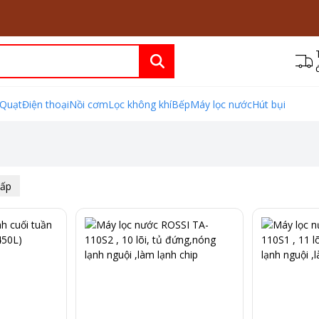
Quạt
Điện thoại
Nồi cơm
Lọc không khí
Bếp
Máy lọc nước
Hút bụi
hấp