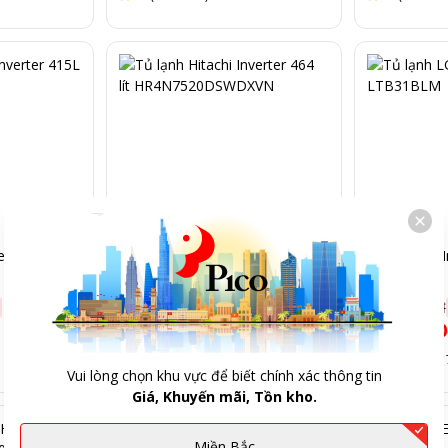
erter 415L
Tủ lạnh Hitachi Inverter 464 lít
Tủ lạnh LG In
HR4N7520DSWDXVN
LTB31BLM
22.490.000đ
-
16
%
12.290.000đ
18.990.000đ
7.990.00
5
(Đã bán 300)
5
(Đã bán 
Vui lòng chọn khu vực để biết chính xác thông tin
Giá, Khuyến mãi, Tồn kho.
Miền Bắc