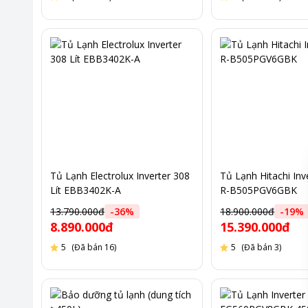
Tủ Lạnh Electrolux Inverter 308
Tủ Lạnh Hitachi Inv
Lít EBB3402K-A
R-B505PGV6GBK
13.790.000đ
-
36
%
18.900.000đ
-
19
%
8.890.000đ
15.390.000đ
5
(Đã bán 16)
5
(Đã bán 3)