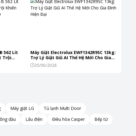
B 562 Lít
Máy Giặt Electrolux EWF1342R9SC 13kg:
 Trội
Trợ Lý Giặt Giũ AI Thế Hệ Mới Cho Gia
 Mỗi Ngày
Đình Hiện Đại
25/06/2026
g
Máy giặt LG
Tủ lạnh Multi Door
hông dầu
Lẩu điện
Điều hòa Casper
Bếp từ