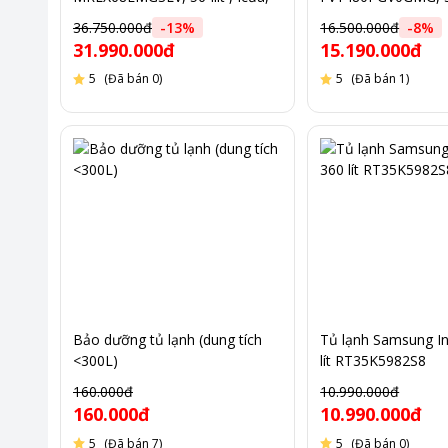
Inverter, làm đá tự động, màu
cửa, Inverter, làm 
36.750.000đ
-
13
%
16.500.000đ
-
8
%
gương bạc, NK thái lan
màu gương khói, NK
31.990.000đ
15.190.000đ
5
(Đã bán 0)
5
(Đã bán 1)
Bảo dưỡng tủ lạnh (dung tích
Tủ lạnh Samsung In
<300L)
lít RT35K5982S8
160.000đ
10.990.000đ
160.000đ
10.990.000đ
5
(Đã bán 7)
5
(Đã bán 0)