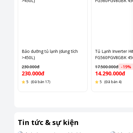
Bảo dưỡng tủ lạnh (dung tích
Tủ Lạnh Inverter Hi
>450L)
FG560PGV8GBK 45
230.000đ
17.500.000đ
-
19
%
230.000đ
14.290.000đ
5
(Đã bán 17)
5
(Đã bán 4)
Tin tức & sự kiện