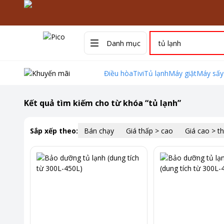
Danh mục
Điều hòa
Tivi
Tủ lạnh
Máy giặt
Máy sấy
Kết quả tìm kiếm cho từ khóa “
tủ lạnh
”
Sắp xếp theo:
Bán chạy
Giá thấp > cao
Giá cao > t