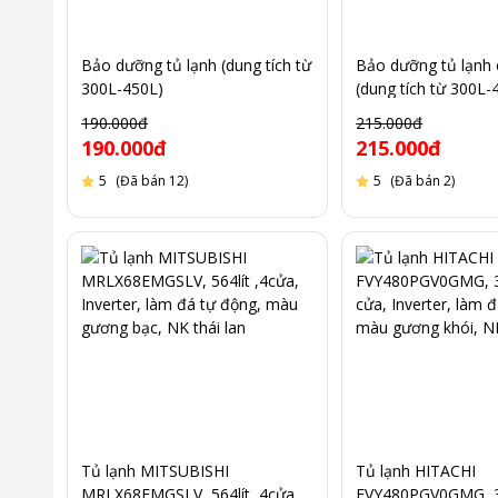
Bảo dưỡng tủ lạnh (dung tích từ
Bảo dưỡng tủ lạnh 
300L-450L)
(dung tích từ 300L-
190.000đ
215.000đ
190.000đ
215.000đ
5
(Đã bán 12)
5
(Đã bán 2)
Tủ lạnh MITSUBISHI
Tủ lạnh HITACHI
MRLX68EMGSLV, 564lít ,4cửa,
FVY480PGV0GMG, 36