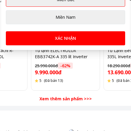
Miền Nam
XÁC NHẬN
tachi R-
Tủ lạnh ELECTROLUX
Tủ Lạnh Ele
0L
EBB3742K-A 335 lít Inverter
335L Inverte
25.990.000đ
-
62
%
18.290.000đ
9.990.000đ
13.690.0
5
(Đã bán 13)
5
(Đã bán 
Xem thêm sản phẩm
>>>