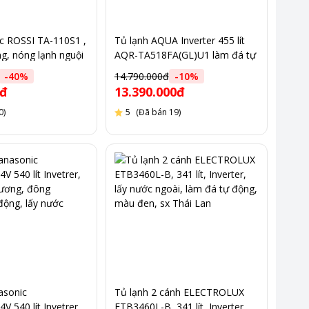
c ROSSI TA-110S1 ,
Tủ lạnh AQUA Inverter 455 lít
ng, nóng lạnh nguội
AQR-TA518FA(GL)U1 làm đá tự
ock
động màu xanh
-
40
%
14.790.000đ
-
10
%
0đ
13.390.000đ
0)
5
(Đã bán 19)
asonic
Tủ lạnh 2 cánh ELECTROLUX
 540 lít Invetrer,
ETB3460L-B, 341 lít, Inverter,