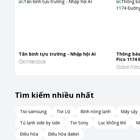
Tân binh tựu trường - Nhập hội AI
Thông báo
Pico 1174
07/08/2026
20/07/20
Tìm kiếm nhiều nhất
Tivi samsung
Tivi LG
Bình nóng lạnh
Máy sấy
Tủ lạnh side by side
Tivi Sony
Lọc không khí
M
Điều hòa
Điều hòa daikin