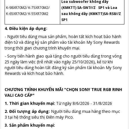
Loa subwoofer không dây
K-98XR70M2/ K-75XR70M2/
(KMKTT) SA-SW7//Z SP1
và
Loa
K-65XR70M2/ K-55XR70M2
sau không dây (KMKTT)SA-RS8//Z
SP1
4. Điều kiện áp dụng:
- Người tiêu dùng mua sản phẩm, hoàn tất kích hoạt bảo hành
điện tử và đăng ký sản phẩm vào tài khoản My Sony Rewards
trong thời gian chương trình khuyến mại.
- Sony tiến hành giao quà tặng cho người tiêu dùng trong vòng
25 ngày làm việc (trễ nhất vào ngày 25/10/2026), kể từ khi
người tiêu dùng hoàn tất đăng ký sản phẩm tài khoản My Sony
Rewards và kích hoạt bảo hành.
CHƯƠNG TRÌNH KHUYẾN MÃI "CHỌN SONY TRUE RGB RINH
VALI CAO CẤP"
1. Thời gian khuyến mại:
Từ ngày 8/6/2026 - 31/8/2026
2. Đối tượng áp dụng:
Người tiêu dùng mua hàng theo mục
3 tại hệ thống siêu thị Điên máy Pico.
3. Sản phẩm khuyến mại: