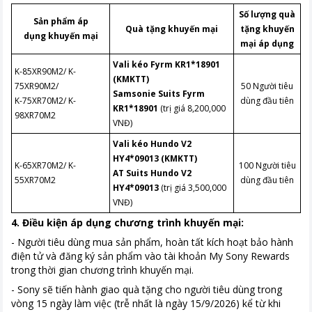
Số lượng quà
Sản phẩm áp
Quà tặng khuyến mại
tặng khuyến
dụng
khuyến mại
mại áp dụng
Vali kéo Fyrm KR1*18901
K-85XR90M2/ K-
(KMKTT)
75XR90M2/
50 Người tiêu
Samsonie Suits Fyrm
K-75XR70M2/ K-
dùng đầu tiên
KR1*18901
(trị giá 8,200,000
98XR70M2
VNĐ)
Vali kéo Hundo V2
HY4*09013 (KMKTT)
K-65XR70M2/ K-
100 Người tiêu
AT Suits Hundo V2
55XR70M2
dùng đầu tiên
HY4*09013
​​​​​​​ (trị giá 3,500,000
VNĐ)
4. Điều kiện áp dụng chương trình khuyến mại:
​​​​​​​- Người tiêu dùng mua sản phẩm, hoàn tất kích hoạt bảo hành
điện tử và đăng ký sản phẩm vào tài khoản My Sony Rewards
trong thời gian chương trình khuyến mại.
- Sony sẽ tiến hành giao quà tặng cho người tiêu dùng trong
vòng 15 ngày làm việc (trễ nhất là ngày 15/9/2026) kể từ khi