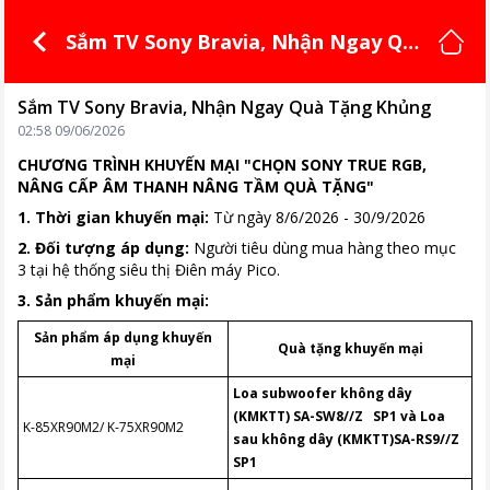
Sắm TV Sony Bravia, Nhận Ngay Qu
à Tặng Khủng
Sắm TV Sony Bravia, Nhận Ngay Quà Tặng Khủng
02:58 09/06/2026
CHƯƠNG TRÌNH KHUYẾN MẠI "CHỌN SONY TRUE RGB,
NÂNG CẤP ÂM THANH NÂNG TẦM QUÀ TẶNG"
1. Thời gian khuyến mại:
Từ ngày 8/6/2026 - 30/9/2026
2. Đối tượng áp dụng:
Người tiêu dùng mua hàng theo mục
3 tại hệ thống siêu thị Điên máy Pico.
3. Sản phẩm khuyến mại:
Sản phẩm áp dụng khuyến
Quà tặng khuyến mại
mại
Loa subwoofer không dây
(KMKTT) SA-SW8//Z SP1
và
Loa
K-85XR90M2/ K-75XR90M2
sau không dây (KMKTT)SA-RS9//Z
SP1