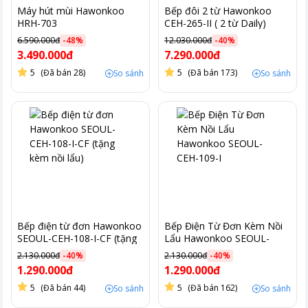
Máy hút mùi Hawonkoo
Bếp đôi 2 từ Hawonkoo
HRH-703
CEH-265-II ( 2 từ Daily)
6.590.000đ
-
48
%
12.030.000đ
-
40
%
3.490.000đ
7.290.000đ
5
(Đã bán 28)
5
(Đã bán 173)
So sánh
So sánh
Bếp điện từ đơn Hawonkoo
Bếp Điện Từ Đơn Kèm Nồi
SEOUL-CEH-108-I-CF (tặng
Lẩu Hawonkoo SEOUL-
kèm nồi lẩu)
CEH-109-I
2.130.000đ
-
40
%
2.130.000đ
-
40
%
1.290.000đ
1.290.000đ
5
(Đã bán 44)
5
(Đã bán 162)
So sánh
So sánh