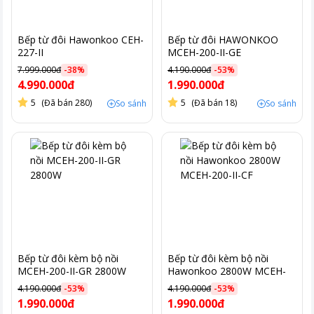
Bếp từ đôi Hawonkoo CEH-
Bếp từ đôi HAWONKOO
227-II
MCEH-200-II-GE
7.999.000đ
-
38
%
4.190.000đ
-
53
%
4.990.000đ
1.990.000đ
5
(Đã bán 280)
5
(Đã bán 18)
So sánh
So sánh
Bếp từ đôi kèm bộ nồi
Bếp từ đôi kèm bộ nồi
MCEH-200-II-GR 2800W
Hawonkoo 2800W MCEH-
200-II-CF
4.190.000đ
-
53
%
4.190.000đ
-
53
%
1.990.000đ
1.990.000đ