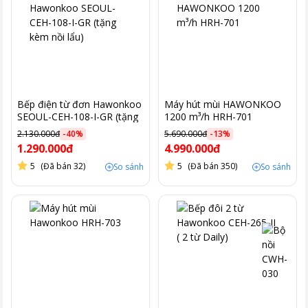
Bếp điện từ đơn Hawonkoo
Máy hút mùi HAWONKOO
SEOUL-CEH-108-I-GR (tặng
1200 m³/h HRH-701
kèm nồi lẩu)
2.130.000đ
-
40
%
5.690.000đ
-
13
%
1.290.000đ
4.990.000đ
5
(Đã bán 32)
5
(Đã bán 350)
So sánh
So sánh