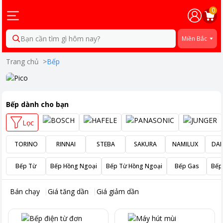
0
Bạn cần tìm gì hôm nay?
Miền Bắc
Trang chủ
>
Bếp
Bếp
dành cho bạn
Lọc
TORINO
RINNAI
STEBA
SAKURA
NAMILUX
DA
Bếp Từ
Bếp Hồng Ngoại
Bếp Từ Hồng Ngoại
Bếp Gas
Bếp
Bán chạy
Giá tăng dần
Giá giảm dần