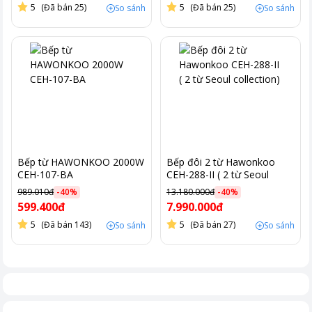
5
(Đã bán 25)
5
(Đã bán 25)
So sánh
So sánh
Bếp từ HAWONKOO 2000W
Bếp đôi 2 từ Hawonkoo
CEH-107-BA
CEH-288-II ( 2 từ Seoul
collection)
989.010đ
-
40
%
13.180.000đ
-
40
%
599.400đ
7.990.000đ
5
(Đã bán 143)
5
(Đã bán 27)
So sánh
So sánh